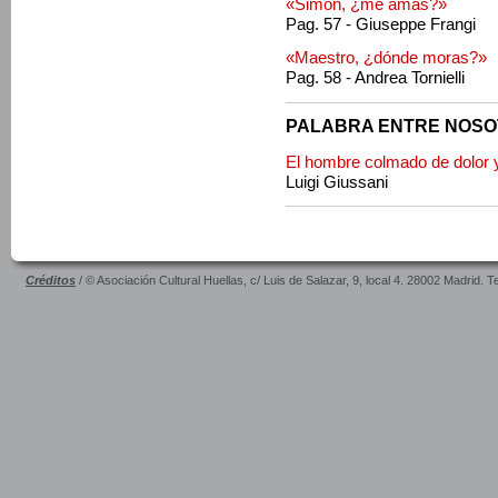
«Simón, ¿me amas?»
Pag. 57 - Giuseppe Frangi
«Maestro, ¿dónde moras?»
Pag. 58 - Andrea Tornielli
PALABRA ENTRE NOS
El hombre colmado de dolor 
Luigi Giussani
Créditos
/ © Asociación Cultural Huellas, c/ Luis de Salazar, 9, local 4. 28002 Madrid. 