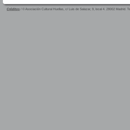
Créditos
/ © Asociación Cultural Huellas, c/ Luis de Salazar, 9, local 4. 28002 Madrid. 