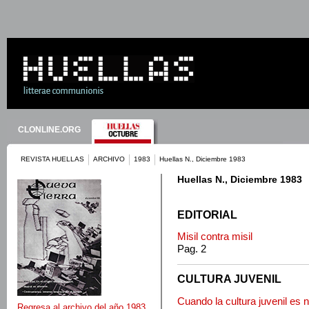
CLONLINE.ORG
REVISTA HUELLAS
ARCHIVO
1983
Huellas N., Diciembre 1983
Huellas N., Diciembre 1983
EDITORIAL
Misil contra misil
Pag. 2
CULTURA JUVENIL
Cuando la cultura juvenil es 
Regresa al archivo del año 1983