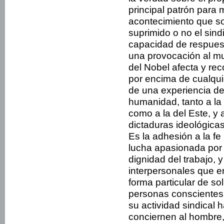
principal patrón para 
acontecimiento que so
suprimido o no el sind
capacidad de respuest
una provo­cación al m
del Nobel afecta y re
por enci­ma de cualquie
de una experiencia d
humanidad, tanto a la 
como a la del Este, y 
dicta­duras ideológica
Es la adhesión a la f
lucha apasionada por l
dignidad del traba­jo, 
interpersonales que e
forma particular de sol
personas conscientes 
su actividad sindical 
conciernen al hombre,