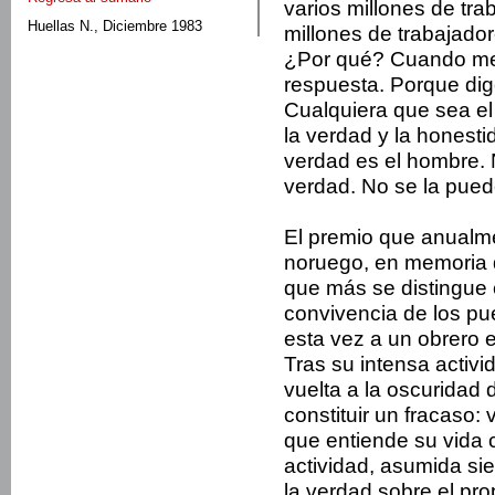
varios millones de tra
Huellas N., Diciembre 1983
millones de trabajado­
¿Por qué? Cuando me 
respuesta. Porque dig
Cualquiera que sea el
la verdad y la hones­t
ver­dad es el hombre.
verdad. No se la puede
El premio que anualme
noruego, en memoria d
que más se distingue e
convivencia de los pu
esta vez a un obrero 
Tras su intensa activid
vuelta a la oscuridad d
constituir un fracaso: 
que entiende su vida 
actividad, asumida si
la verdad sobre el pro