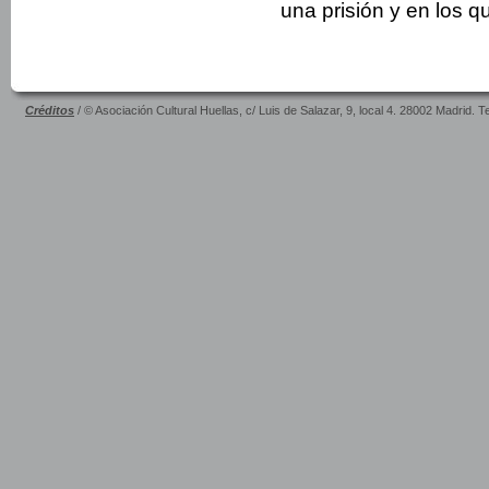
una prisión y en los q
Créditos
/ © Asociación Cultural Huellas, c/ Luis de Salazar, 9, local 4. 28002 Madrid. 