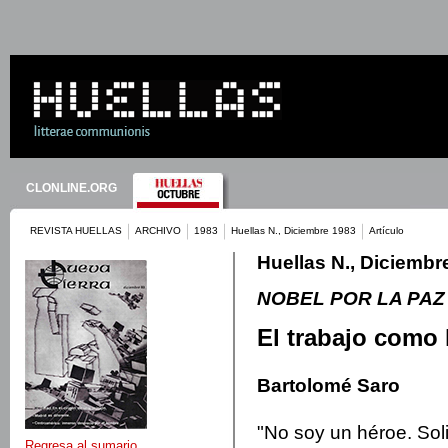
CLONLINE.ORG
REVISTA HUELLAS
ARCHIVO
1983
Huellas N., Diciembre 1983
Artículo
Huellas N., Diciembr
NOBEL POR LA PAZ
El trabajo como 
Bartolomé Saro
"No soy un héroe. So
Regresa al sumario