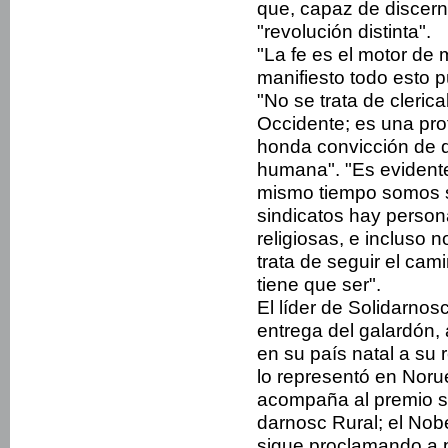
que, capaz de discerni
"revolución distinta".
"La fe es el motor de m
manifiesto todo esto 
"No se trata de cleri
Occidente; es una pro
honda convicción de qu
humana". "Es evident
mis­mo tiempo somos s
sindicatos hay person
religiosas, e incluso n
trata de seguir el cami
tiene que ser".
El líder de Solidarnos
entre­ga del galardón,
en su país natal a su
lo representó en Nor
acompaña al premio s
darnosc Rural; el Nob
sigue proclamando a p