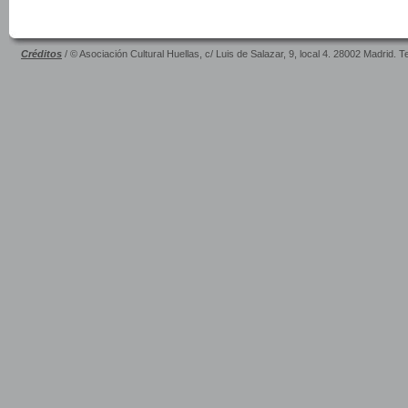
Créditos
/ © Asociación Cultural Huellas, c/ Luis de Salazar, 9, local 4. 28002 Madrid. 