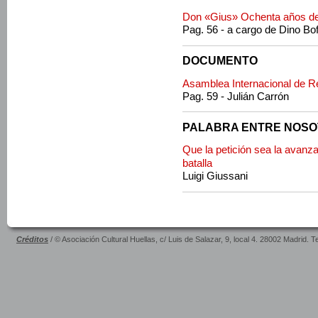
Don «Gius» Ochenta años de
Pag. 56 - a cargo de Dino Bof
DOCUMENTO
Asamblea Internacional de R
Pag. 59 - Julián Carrón
PALABRA ENTRE NOS
Que la petición sea la avanza
batalla
Luigi Giussani
Créditos
/ © Asociación Cultural Huellas, c/ Luis de Salazar, 9, local 4. 28002 Madrid. 