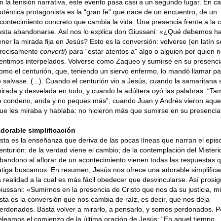
n la tensión narrativa, este evento pasa casi a un segundo lugar. En ca
uténtica protagonista es la “gran fe” que nace de un encuentro, de un
contecimiento concreto que cambia la vida. Una presencia frente a la c
esta abandonarse. Así nos lo explica don Giussani: «¿Qué debemos ha
ener la mirada fija en Jesús? Esto es la conversión: volverse (en latín s
recisamente
converti
) para “estar atentos a” algo o alguien por quien 
entimos interpelados. Volverse como Zaqueo y sumirse en su presenci
omo el centurión, que, teniendo un siervo enfermo, lo mandó llamar p
o salvase. (...). Cuando el centurión vio a Jesús, cuando la samaritana s
irada y desvelada en todo; y cuando la adúltera oyó las palabras: “T
e condeno, anda y no peques más”; cuando Juan y Andrés vieron aquel
ue les miraba y hablaba: no hicieron más que sumirse en su presencia
dorable simplificación
sta es la enseñanza que deriva de las pocas líneas que narran el episo
enturión: de la verdad viene el cambio; de la contemplación del Misterio
bandono al aflorar de un acontecimiento vienen todas las respuestas 
atiga buscamos. En resumen, Jesús nos ofrece una adorable simplifica
a realidad a la cual es más fácil obedecer que desvincularse. Así prosi
iussani: «Sumirnos en la presencia de Cristo que nos da su justicia, mi
sta es la conversión que nos cambia de raíz, es decir, que nos deja
erdonados. Basta volver a mirarlo, a pensarlo, y somos perdonados. P
eleamos el comienzo de la última oración de Jesús: “En aquel tiempo,