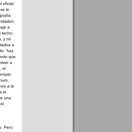
 oficial
se le
 podía
ndadori,
saje a
 techo;
, y mi
ldados a
do: ‘haz
gente que
olver a
, el
jemplo
rium
,
nos a la
a el
ie una
 el
o. Pero