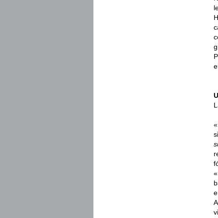
l
H
c
c
g
P
e
U
L
«
s
s
r
f
«
b
e
A
v