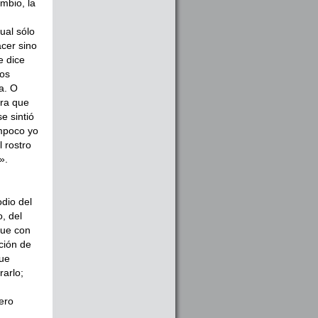
mbio, la
ual sólo
cer sino
e dice
nos
a. O
ara que
e sintió
ampoco yo
 rostro
».
dio del
, del
que con
ción de
gue
rarlo;
ero