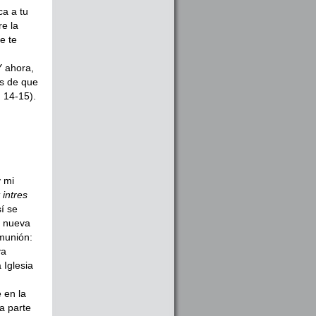
ca a tu
re la
e te
Y ahora,
es de que
. 14-15).
y mi
intres
sí se
La nueva
omunión:
ya
 Iglesia
 en la
a parte