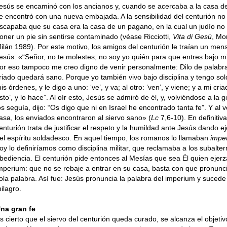
esús se encaminó con los ancianos y, cuando se acercaba a la casa del
e encontró con una nueva embajada. A la sensibilidad del centurión no 
scapaba que su casa era la casa de un pagano, en la cual un judío no
oner un pie sin sentirse contaminado (véase Ricciotti,
Vita di Gesù
, Mo
ilán 1989). Por este motivo, los amigos del centurión le traían un men
esús: «“Señor, no te molestes; no soy yo quién para que entres bajo mi
or eso tampoco me creo digno de venir personalmente: Dilo de palabra
riado quedará sano. Porque yo también vivo bajo disciplina y tengo so
is órdenes, y le digo a uno: ‘ve’, y va; al otro: ‘ven’, y viene; y a mi cria
sto’, y lo hace”. Al oír esto, Jesús se admiró de él, y, volviéndose a la 
os seguía, dijo: “Os digo que ni en Israel he encontrado tanta fe”. Y al v
asa, los enviados encontraron al siervo sano» (
Lc
7,6-10). En definitiva
enturión trata de justificar el respeto y la humildad ante Jesús dando e
el espíritu soldadesco. En aquel tiempo, los romanos lo llamaban
impe
oy lo definiríamos como disciplina militar, que reclamaba a los subalter
bediencia. El centurión pide entonces al Mesías que sea Él quien ejerz
mperium: que no se rebaje a entrar en su casa, basta con que pronunc
ola palabra. Así fue: Jesús pronuncia la palabra del imperium y sucede
ilagro.
na gran fe
s cierto que el siervo del centurión queda curado, se alcanza el objetiv