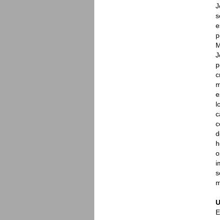
J
s
e
p
M
J
p
c
m
e
l
c
c
d
h
o
i
s
m
U
E