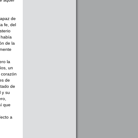
capaz de
a fe, del
sterio
 había
ón de la
emente
ero la
íos, un
e corazón
es de
atado de
 y su
ero,
sí que
ecto a