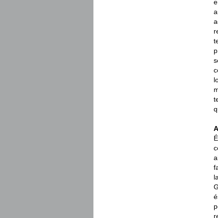
e
a
a
r
t
p
s
c
l
m
t
q
A
É
c
a
f
l
G
é
p
r