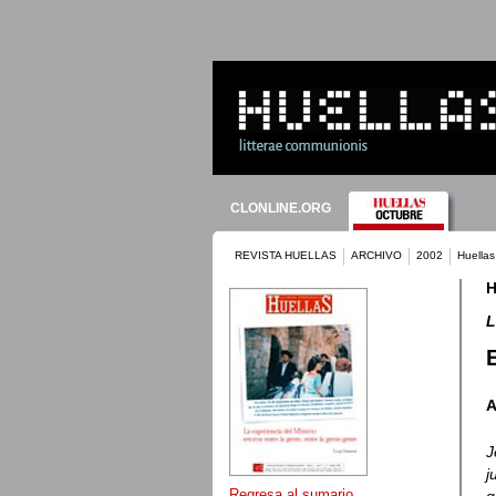
CLONLINE.ORG
REVISTA HUELLAS
ARCHIVO
2002
Huellas
H
L
A
J
j
Regresa al sumario
q