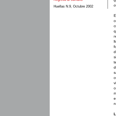
o
Huellas N.9, Octubre 2002
E
c
c
q
r
M
f
d
s
t
d
s
c
v
c
m
e
n
L