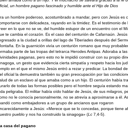
ficial, un hombre pagano fascinado y humilde ante el Hijo de Dios
ra un hombre poderoso, acostumbrado a mandar, pero con Jesús es 
omportarse con delicadeza, rayando en la timidez. Es el testimonio de l
reer en lo que no se ve, del humilde estupor de un encuentro con el Mi
ue te cambia el corazón. Es el caso del centurión de Cafarnaún. Jesús
egresado a la ciudad a orillas del lago de Tiberiades después del Serm
ontaña. En la guarnición vivía un centurión romano que muy probabl
ormaba parte de las tropas del tetrarca Herodes Antipas. Adoraba a las
ivinidades paganas, pero esto no le impidió construir con su propio din
inagoga, un gesto que evidencia cierta simpatía y respeto hacia los jud
emplo en el que el mismo Jesús entró a rezar y predicar. La bondad d
el oficial la demuestra también su gran preocupación por las condicion
alud de un esclavo al que amaba como a un hijo. El centurión había tr
urarlo de todas las formas posibles pero el hombre seguía estando mal
ida peligraba. El militar había oído hablar de Jesús, de sus milagros, p
omo no le conocía personalmente, no se atrevía a aproximarse a él. A
andó como embajadores a un grupo de ancianos que rogaron
ncarecidamente a Jesús: «Merece que se lo concedas, porque tiene af
uestro pueblo y nos ha construido la sinagoga» (
Lc
7,4-5).
a casa del pagano