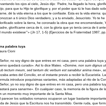
evantando los ojos al cielo, Jesús dijo: ‘Padre, ha llegado la hora, glorifi
ijo, para que tu Hijo te glorifique y, por el poder que tú le has dado sob
arne, dé la vida eterna a los que le confiaste. Esta es la vida eterna: qu
onozcan a ti único Dios verdadero, y a tu enviado, Jesucristo. Yo te he
lorificado sobre la tierra, he coronado la obra que me encomendaste, 
adre, glorifícame cerca de ti, con la gloria que yo tenía cerca de ti ant
l mundo existiese’”» (
Jn
17, 1-5) (Ejercicios de la Fraternidad 1987, pp
na palabra tuya
aura Cioni
Señor, no soy digno de que entres en mi casa, pero una palabra tuya 
iervo quedará curado». Así lo dice Mateo. «
Domine, non sum dignus ut 
ub tectum meum, sed tantum dic verbum est sanabitur anima mea
», a
ezaba antes del Concilio, en el instante previo a recibir la Eucaristía. 
órmula introduce poquísimas variantes, más adaptadas al rito de la C
Señor, yo no soy digno de que entres en mi casa, pero una palabra tu
astará para sanarme». En cualquier caso, la memoria de la figura de la
n un momento muy importante de la Santa Misa.
l parecer los soldados romanos ocuparon un lugar bastante importante
ida de Jesús que la Escritura nos ha transmitido. Gente ruda, que form