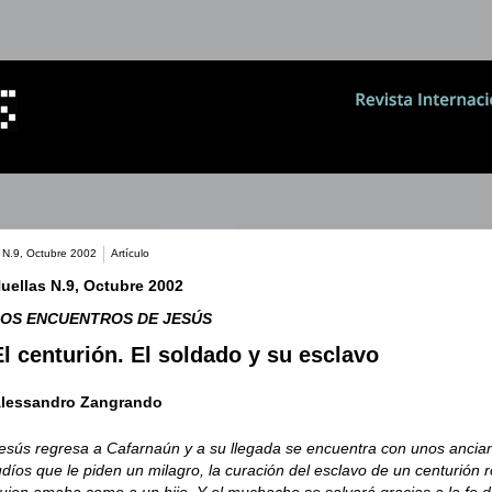
 N.9, Octubre 2002
Artículo
uellas N.9, Octubre 2002
OS ENCUENTROS DE JESÚS
El centurión. El soldado y su esclavo
lessandro Zangrando
esús regresa a Cafarnaún y a su llegada se encuentra con unos ancia
udíos que le piden un milagro, la curación del esclavo de un centurión
uien amaba como a un hijo. Y el muchacho se salvará gracias a la fe 