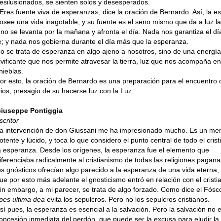
esilusionados, se sienten solos y desesperados.
Eres fuente viva de esperanza», dice la oración de Bernardo. Así, la 
osee una vida inagotable, y su fuente es el seno mismo que da a luz la
no se levanta por la mañana y afronta el día. Nada nos garantiza el día
e; y nada nos gobierna durante el día más que la esperanza.
o se trata de esperanza en algo ajeno a nosotros, sino de una energía
ivificante que nos permite atravesar la tierra, luz que nos acompaña en
inieblas.
or esto, la oración de Bernardo es una preparación para el encuentro 
ios, presagio de su hacerse luz con la Luz.
iuseppe Pontiggia
scritor
a intervención de don Giussani me ha impresionado mucho. Es un me
otente y lúcido, y toca lo que considero el punto central de todo el cris
a esperanza. Desde los orígenes, la esperanza fue el elemento que
iferenciaba radicalmente al cristianismo de todas las religiones pagana
os gnósticos ofrecían algo parecido a la esperanza de una vida eterna,
ue por esto más adelante el gnosticismo entró en relación con el cristi
in embargo, a mi parecer, se trata de algo forzado. Como dice el Fósco
pes ultima dea
evita los sepulcros. Pero no los sepulcros cristianos.
sí pues, la esperanza es esencial a la salvación. Pero la salvación no e
oncesión inmediata del perdón, que puede ser la excusa para eludir la