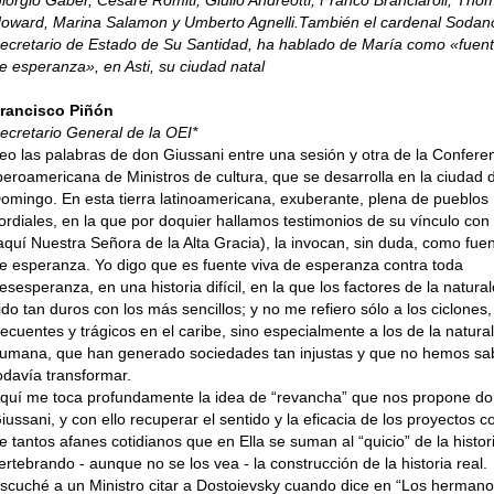
iorgio Gaber, Cesare Romiti, Giulio Andreotti, Franco Branciaroli, Tho
oward, Marina Salamon y Umberto Agnelli.También el cardenal Sodan
ecretario de Estado de Su Santidad, ha hablado de María como «fuent
e esperanza», en Asti, su ciudad natal
rancisco Piñón
ecretario General de la OEI*
eo las palabras de don Giussani entre una sesión y otra de la Confere
beroamericana de Ministros de cultura, que se desarrolla en la ciudad 
omingo. En esta tierra latinoamericana, exuberante, plena de pueblos
ordiales, en la que por doquier hallamos testimonios de su vínculo con
aquí Nuestra Señora de la Alta Gracia), la invocan, sin duda, como fuen
e esperanza. Yo digo que es fuente viva de esperanza contra toda
esesperanza, en una historia difícil, en la que los factores de la natura
ido tan duros con los más sencillos; y no me refiero sólo a los ciclones,
recuentes y trágicos en el caribe, sino especialmente a los de la natura
umana, que han generado sociedades tan injustas y que no hemos sa
odavía transformar.
quí me toca profundamente la idea de “revancha” que nos propone d
iussani, y con ello recuperar el sentido y la eficacia de los proyectos 
e tantos afanes cotidianos que en Ella se suman al “quicio” de la histor
ertebrando - aunque no se los vea - la construcción de la historia real.
scuché a un Ministro citar a Dostoievsky cuando dice en “Los herman