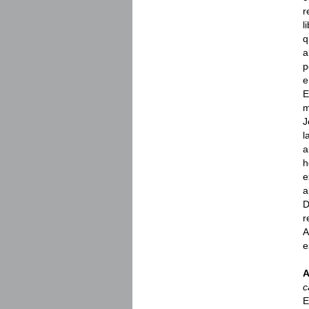
r
l
q
a
p
e
E
m
J
l
a
h
e
a
D
r
A
e
A
c
E