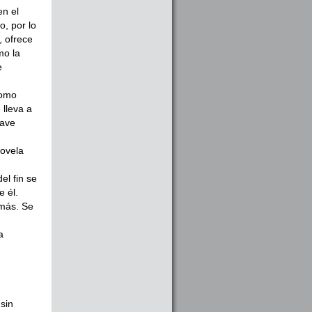
en el
o, por lo
, ofrece
mo la
e
como
 lleva a
lave
novela
el fin se
e él.
emás. Se
a
sin