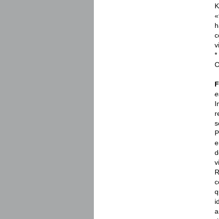
K
«
h
c
v
*
C
F
e
I
r
s
P
e
d
v
R
c
q
i
a