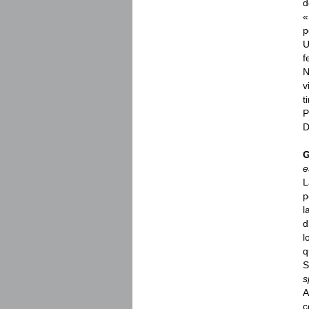
d
«
p
U
f
N
v
t
P
D
G
e
L
p
l
d
l
q
S
s
A
c