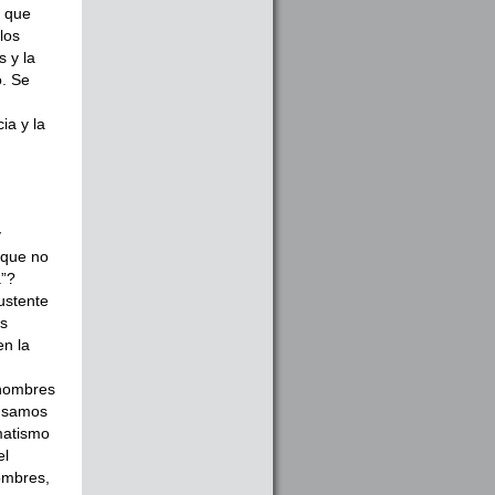
, que
los
s y la
o. Se
ia y la
y
 que no
a”?
ustente
os
en la
 hombres
ensamos
matismo
el
ombres,