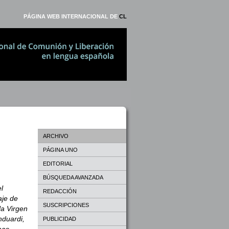
PÁGINA WEB INTERNACIONAL DE
CL
ARCHIVO
PÁGINA UNO
EDITORIAL
BÚSQUEDA AVANZADA
l
REDACCIÓN
aje de
SUSCRIPCIONES
la Virgen
nduardi,
PUBLICIDAD