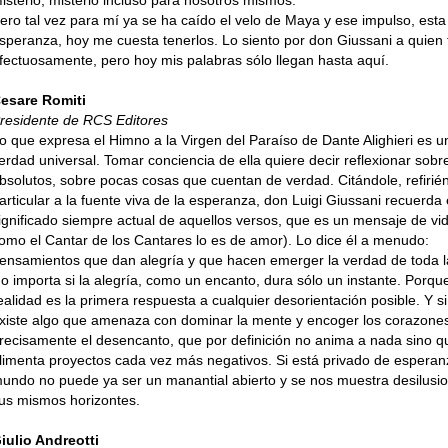
isterio, misterio incluso para nosotros mismos.
ero tal vez para mí ya se ha caído el velo de Maya y ese impulso, esta
speranza, hoy me cuesta tenerlos. Lo siento por don Giussani a quien f
fectuosamente, pero hoy mis palabras sólo llegan hasta aquí.
esare Romiti
residente de RCS Editores
o que expresa el Himno a la Virgen del Paraíso de Dante Alighieri es u
erdad universal. Tomar conciencia de ella quiere decir reflexionar sobr
bsolutos, sobre pocas cosas que cuentan de verdad. Citándole, refiri
articular a la fuente viva de la esperanza, don Luigi Giussani recuerda 
ignificado siempre actual de aquellos versos, que es un mensaje de vid
omo el Cantar de los Cantares lo es de amor). Lo dice él a menudo:
ensamientos que dan alegría y que hacen emerger la verdad de toda l
o importa si la alegría, como un encanto, dura sólo un instante. Porqu
ealidad es la primera respuesta a cualquier desorientación posible. Y s
xiste algo que amenaza con dominar la mente y encoger los corazone
recisamente el desencanto, que por definición no anima a nada sino q
limenta proyectos cada vez más negativos. Si está privado de esperanz
undo no puede ya ser un manantial abierto y se nos muestra desilusi
us mismos horizontes.
iulio Andreotti