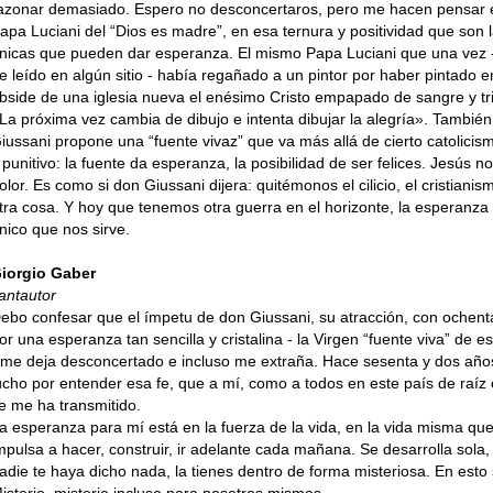
azonar demasiado. Espero no desconcertaros, pero me hacen pensar 
apa Luciani del “Dios es madre”, en esa ternura y positividad que son 
nicas que pueden dar esperanza. El mismo Papa Luciani que una vez 
e leído en algún sitio - había regañado a un pintor por haber pintado e
bside de una iglesia nueva el enésimo Cristo empapado de sangre y tri
La próxima vez cambia de dibujo e intenta dibujar la alegría». Tambié
iussani propone una “fuente vivaz” que va más allá de cierto catolicism
 punitivo: la fuente da esperanza, la posibilidad de ser felices. Jesús n
olor. Es como si don Giussani dijera: quitémonos el cilicio, el cristianis
tra cosa. Y hoy que tenemos otra guerra en el horizonte, la esperanza 
nico que nos sirve.
iorgio Gaber
antautor
ebo confesar que el ímpetu de don Giussani, su atracción, con ochent
or una esperanza tan sencilla y cristalina - la Virgen “fuente viva” de 
 me deja desconcertado e incluso me extraña. Hace sesenta y dos año
ucho por entender esa fe, que a mí, como a todos en este país de raíz c
e me ha transmitido.
a esperanza para mí está en la fuerza de la vida, en la vida misma que
mpulsa a hacer, construir, ir adelante cada mañana. Se desarrolla sola,
adie te haya dicho nada, la tienes dentro de forma misteriosa. En est