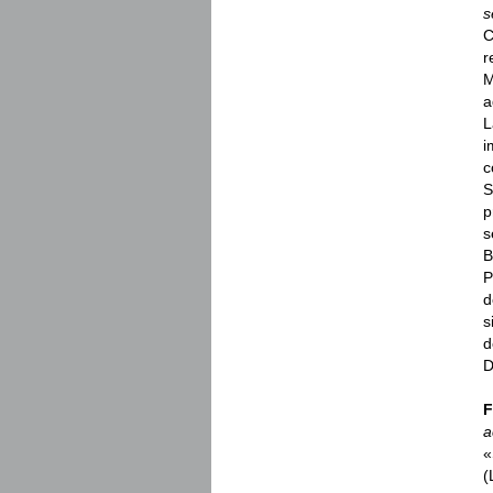
s
C
r
M
a
L
i
c
S
p
s
B
P
d
s
d
D
F
a
«
(