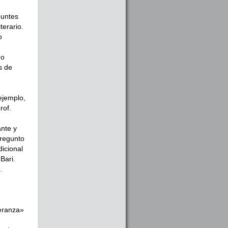
puntes
terario.
o
do
s de
ejemplo,
rof.
ante y
pregunto
dicional
Bari.
.
peranza»