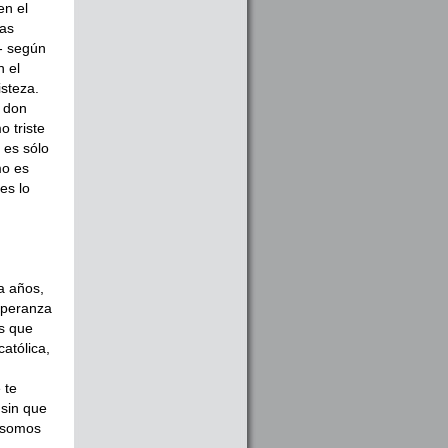
en el
las
- según
n el
steza.
n don
o triste
o es sólo
mo es
es lo
a años,
esperanza
s que
atólica,
 te
 sin que
o somos