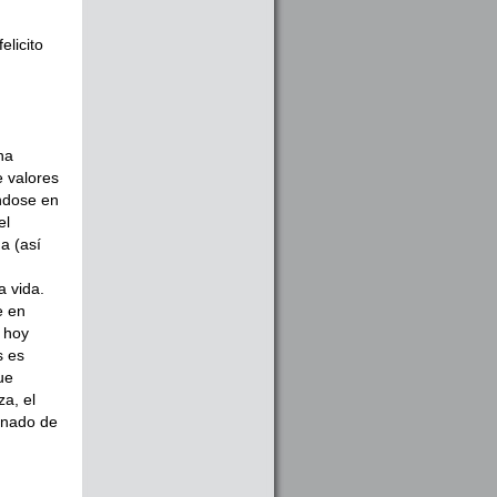
elicito
na
e valores
éndose en
el
a (así
a vida.
e en
i hoy
s es
ue
a, el
onado de