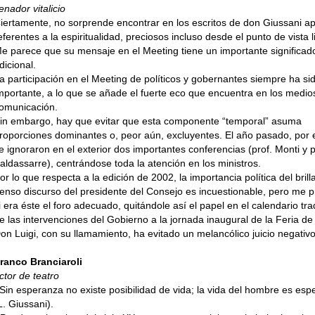
enador vitalicio
iertamente, no sorprende encontrar en los escritos de don Giussani a
eferentes a la espiritualidad, preciosos incluso desde el punto de vista li
e parece que su mensaje en el Meeting tiene un importante significad
dicional.
a participación en el Meeting de políticos y gobernantes siempre ha si
mportante, a lo que se añade el fuerte eco que encuentra en los medio
omunicación.
in embargo, hay que evitar que esta componente “temporal” asuma
roporciones dominantes o, peor aún, excluyentes. El año pasado, por 
e ignoraron en el exterior dos importantes conferencias (prof. Monti y p
aldassarre), centrándose toda la atención en los ministros.
or lo que respecta a la edición de 2002, la importancia política del brill
enso discurso del presidente del Consejo es incuestionable, pero me 
i era éste el foro adecuado, quitándole así el papel en el calendario tra
e las intervenciones del Gobierno a la jornada inaugural de la Feria de 
on Luigi, con su llamamiento, ha evitado un melancólico juicio negativo
ranco Branciaroli
ctor de teatro
Sin esperanza no existe posibilidad de vida; la vida del hombre es es
L. Giussani).