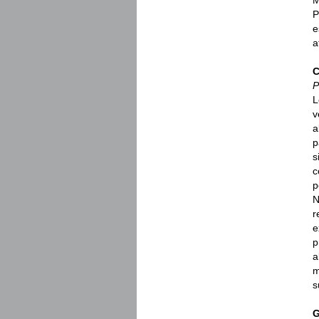
M
P
e
a
C
P
L
v
a
p
s
c
p
N
r
e
p
a
m
s
G