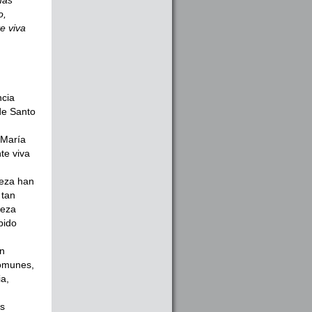
mas
o,
e viva
ncia
de Santo
 María
te viva
leza han
 tan
leza
bido
on
comunes,
ia,
os