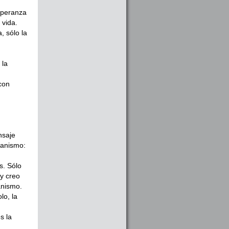
esperanza
 vida.
, sólo la
 la
con
nsaje
tianismo:
s. Sólo
 y creo
anismo.
lo, la
s la