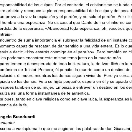
esponsabilidad de las culpas. Por el contrario, el cristianismo se funda 
ibre arbitrio y reconoce la plena responsabilidad de la culpa y del pecad
ue prevé a la vez la expiación y el perdón, y no sólo el perdón. Por ello
l hombre una esperanza. No es casual que Dante defina el infierno co
érdida de la esperanza: «Abandonad toda esperanza, oh, vosotros qu
ntráis».
ncuentro de suma importancia el subrayar la felicidad de un instante 
omento capaz de rescatar, de dar sentido a una vida entera. Es lo que
esús a decir: «Hoy estarás conmigo en el paraíso». Pero también en c
aica podemos encontrar este mismo tema justo en la muerte más
parentemente desesperada de toda la literatura, la de Ivan Ilich en la 
omónima de Tolstoi. Primero, él percibe la muerte como un destino de
xclusión: él muere mientras los demás siguen viviendo. Pero ya cerca d
piada de los demás. Ve a su hijito pequeño, espera en él y se apiada d
espués también de su mujer. Empieza a entrever un destino en los d
ealiza así una forma instantánea de fe auténtica.
sí pues, tanto en clave religiosa como en clave laica, la esperanza es l
sencia de la fe.
ngelo Branduardi
antautor
scribo a vuelapluma lo que me sugieren las palabras de don Giussani, 