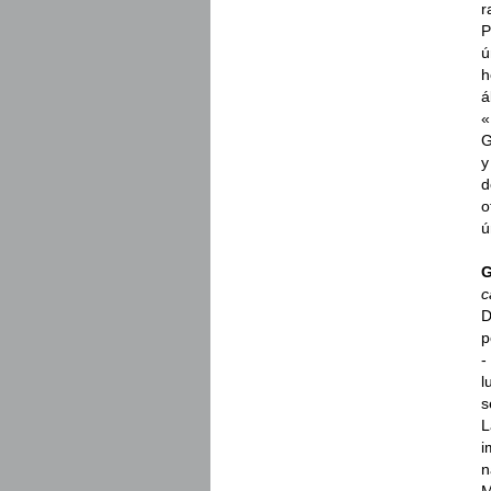
r
P
ú
h
á
«
G
y
d
o
ú
G
c
D
p
-
l
s
L
i
n