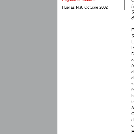
G
H
Huellas N.9, Octubre 2002
S
d
F
S
L
I
D
c
(
d
d
s
f
h
t
A
G
d
v
E