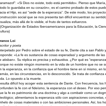
aramazof”: «Si Dios no existe, todo está permitido». Pienso que María
todo lo guardaba en su corazón», es el camino probado de estos pueb
acia el Hijo, es así “sede de la esperanza”. De este modo, los proyecto
onstrucción social que se nos presenta tan difícil encuentran su sentid
isualiza, más allá de lo visible, el fruto de tantos esfuerzos.
 (Organización de Estados Iberoamericanos para la Educación, la Cienc
ultura)
ranco Loi
scritor y poeta
nterpelado por Pedro sobre el estado de su fe, Dante cita a san Pablo 
esponde: «La fe es sustancia de cosas esperadas/ y argumento de las
e atisban». Su réplica es precisa y exhaustiva. ¿Por qué es “esperanz
orque no existe ningún momento en la vida de un hombre que no se s
n la esperanza, en la confianza que el hombre tiene en sí mismo, en l
emás, en las circunstancias, en lo desconocido. Se trata de confianza 
ida. Lo opuesto a la muerte.
esulta difícil hoy acoger esta sentencia de Dante. Con frecuencia, los
onfunden la fe con el fideísmo, la esperanza con el deseo. Por eso p
ue la fe es patrimonio de una doctrina y algo a combatir como un dog
deológico; alimentamos la esperanza sólo con aspiraciones concretas, 
nhelo de cosas materiales o con las ambiciones personales. Así, los h