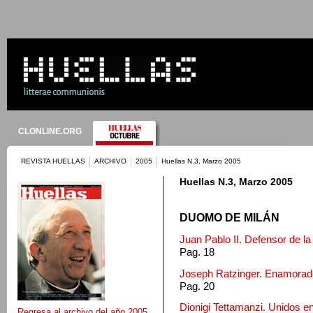
CLONLINE.ORG
REVISTA HUELLAS
ARCHIVO
2005
Huellas N.3, Marzo 2005
Huellas N.3, Marzo 2005
DUOMO DE MILÁN
Juan Pablo II. Defensor de la
Pag. 18
Joseph Ratzinger. Enamorado
Pag. 20
Dionigi Tettamanzi. Unidos e
Regresa al archivo del año 2005