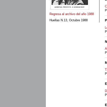
C
P
Regresa al archivo del año 1988
Huellas N.13, Octubre 1988
L
P
N
A
P
M
T
P
D
P
E