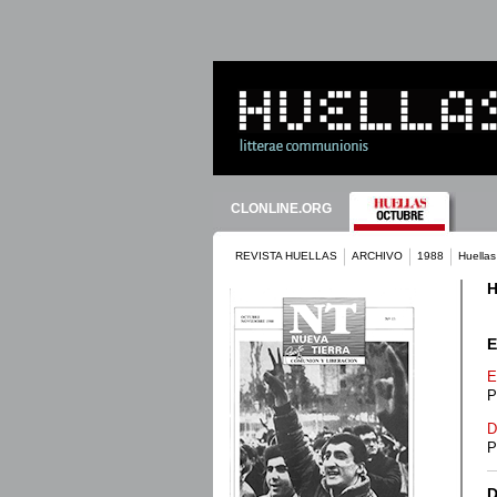
CLONLINE.ORG
REVISTA HUELLAS
ARCHIVO
1988
Huellas
H
E
E
P
D
P