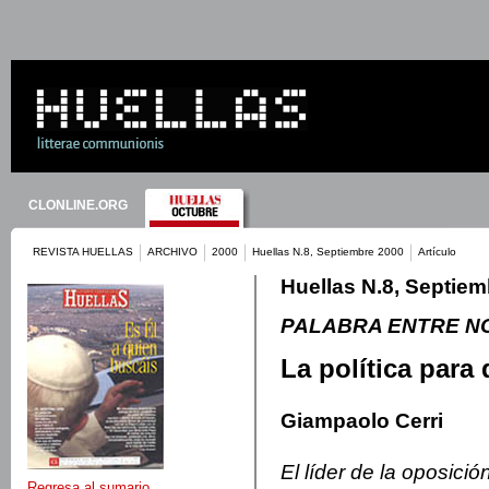
CLONLINE.ORG
REVISTA HUELLAS
ARCHIVO
2000
Huellas N.8, Septiembre 2000
Artículo
Huellas N.8, Septie
PALABRA ENTRE N
La política para
Giampaolo Cerri
El líder de la oposició
Regresa al sumario