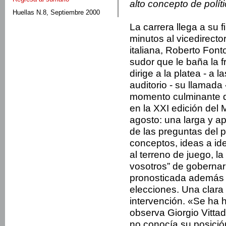
alto concepto de polít
Huellas N.8, Septiembre 2000
La carrera llega a su 
minutos al vicedirecto
italiana, Roberto Font
sudor que le baña la f
dirige a la platea - a 
auditorio - su llamada
momento culminante de
en la XXI edición del 
agosto: una larga y a
de las preguntas del 
conceptos, ideas a ide
al terreno de juego, la
vosotros” de gobernar 
pronosticada además p
elecciones. Una clara 
intervención. «Se ha ha
observa Giorgio Vittad
no conocía su posició