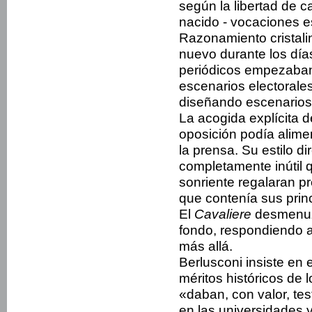
según la libertad de 
nacido - vocaciones es
Razonamiento cristalin
nuevo durante los dí
periódicos empezaban
escenarios electorales
diseñando escenarios
La acogida explícita de
oposición podía alime
la prensa. Su estilo di
completamente inútil q
sonriente regalaran pr
que contenía sus princ
El
Cavaliere
desmenuza
fondo, respondiendo a
más allá.
Berlusconi insiste en 
méritos históricos de l
«daban, con valor, te
en las universidades 