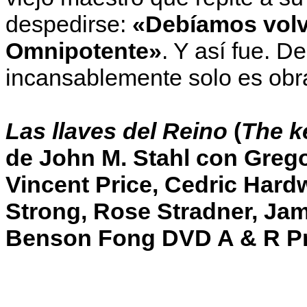
despedirse:
«Debíamos volve
Omnipotente»
. Y así fue. D
incansablemente solo es obr
Las llaves del Reino
(
The k
de John M. Stahl con Grego
Vincent Price, Cedric Har
Strong, Rose Stradner, Ja
Benson Fong DVD A & R P