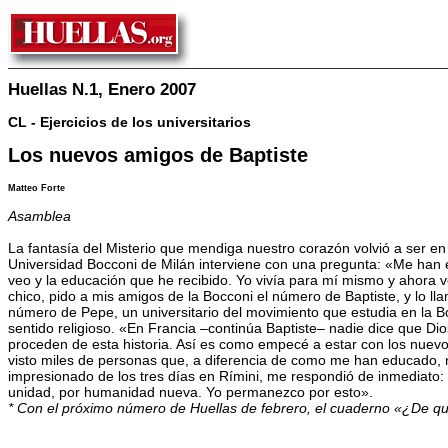
Huellas N.1, Enero 2007
CL - Ejercicios de los universitarios
Los nuevos amigos de Baptiste
Matteo Forte
Asamblea
La fantasía del Misterio que mendiga nuestro corazón volvió a ser e
Universidad Bocconi de Milán interviene con una pregunta: «Me han en
veo y la educación que he recibido. Yo vivía para mí mismo y ahor
chico, pido a mis amigos de la Bocconi el número de Baptiste, y lo l
número de Pepe, un universitario del movimiento que estudia en la Bo
sentido religioso. «En Francia –continúa Baptiste– nadie dice que Dio
proceden de esta historia. Así es como empecé a estar con los nuevos
visto miles de personas que, a diferencia de como me han educado, no
impresionado de los tres días en Rímini, me respondió de inmediato
unidad, por humanidad nueva. Yo permanezco por esto».
* Con el próximo número de Huellas de febrero, el cuaderno «¿De qué 