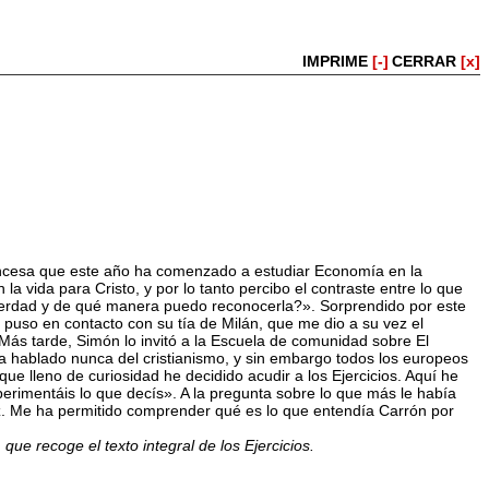
IMPRIME
[-]
CERRAR
[x]
francesa que este año ha comenzado a estudiar Economía en la
 vida para Cristo, y por lo tanto percibo el contraste entre lo que
verdad y de qué manera puedo reconocerla?». Sorprendido por este
 puso en contacto con su tía de Milán, que me dio a su vez el
 Más tarde, Simón lo invitó a la Escuela de comunidad sobre El
 ha hablado nunca del cristianismo, y sin embargo todos los europeos
e lleno de curiosidad he decidido acudir a los Ejercicios. Aquí he
erimentáis lo que decís». A la pregunta sobre lo que más le había
oz. Me ha permitido comprender qué es lo que entendía Carrón por
ue recoge el texto integral de los Ejercicios.