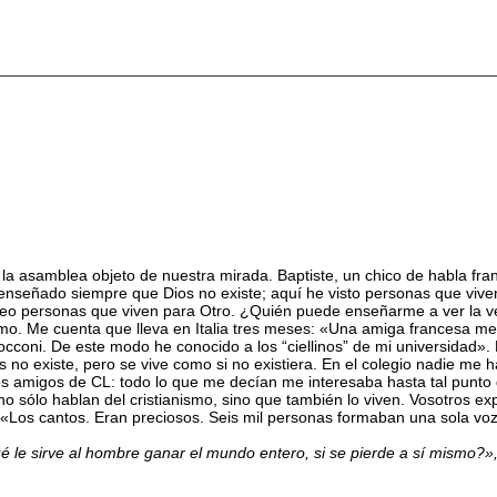
n la asamblea objeto de nuestra mirada. Baptiste, un chico de habla 
señado siempre que Dios no existe; aquí he visto personas que viven la
a veo personas que viven para Otro. ¿Quién puede enseñarme a ver la 
lamo. Me cuenta que lleva en Italia tres meses: «Una amiga francesa me
cconi. De este modo he conocido a los “ciellinos” de mi universidad».
s no existe, pero se vive como si no existiera. En el colegio nadie me
 amigos de CL: todo lo que me decían me interesaba hasta tal punto qu
 sólo hablan del cristianismo, sino que también lo viven. Vosotros exp
: «Los cantos. Eran preciosos. Seis mil personas formaban una sola v
le sirve al hombre ganar el mundo entero, si se pierde a sí mismo?», q