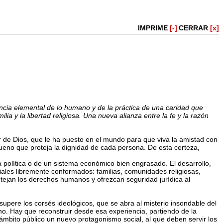
IMPRIME
[-]
CERRAR
[x]
iencia elemental de lo humano y de la práctica de una caridad que
ilia y la libertad religiosa. Una nueva alianza entre la fe y la razón
or de Dios, que le ha puesto en el mundo para que viva la amistad con
bueno que proteja la dignidad de cada persona. De esta certeza,
na política o de un sistema económico bien engrasado. El desarrollo,
ciales libremente conformados: familias, comunidades religiosas,
otejan los derechos humanos y ofrezcan seguridad jurídica al
pere los corsés ideológicos, que se abra al misterio insondable del
no. Hay que reconstruir desde esa experiencia, partiendo de la
 ámbito público un nuevo protagonismo social, al que deben servir los