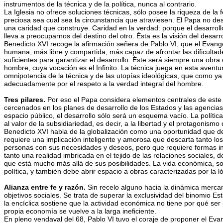
instrumentos de la técnica y de la política, nunca al contrario.
La Iglesia no ofrece soluciones técnicas, sólo posee la riqueza de l
preciosa sea cual sea la circunstancia que atraviesen. El Papa no d
una caridad que construye. Caridad en la verdad: porque el desarrol
lleva a preocuparnos del destino del otro. Ésta es la visión del desar
Benedicto XVI recoge la afirmación señera de Pablo VI, que el Evange
humana, más libre y compartida, más capaz de afrontar las dificultades
suficientes para garantizar el desarrollo. Éste será siempre una ob
hombre, cuya vocación es el Infinito. La técnica juega en esta avent
omnipotencia de la técnica y de las utopías ideológicas, que como ya
adecuadamente por el respeto a la verdad integral del hombre.
Tres pilares.
Por eso el Papa considera elementos centrales de este pro
cercenados en los planes de desarrollo de los Estados y las agencias i
espacio público, el desarrollo sólo será un esquema vacío. La polític
al valor de la subsidiariedad, es decir, a la libertad y el protagonismo 
Benedicto XVI habla de la globalización como una oportunidad que deb
requiere una implicación inteligente y amorosa que descarta tanto los
personas con sus necesidades y deseos, pero que requiere formas int
tanto una realidad imbricada en el tejido de las relaciones social
que está mucho más allá de sus posibilidades. La vida económica, sos
política, y también debe abrir espacio a obras caracterizadas por la ló
Alianza entre fe y razón.
Sin recelo alguno hacia la dinámica mercan
objetivos sociales. Se trata de superar la exclusividad del binomio
la encíclica sostiene que la actividad económica no tiene por qué ser 
propia economía se vuelve a la larga ineficiente.
En pleno vendaval del 68, Pablo VI tuvo el coraje de proponer el Eva