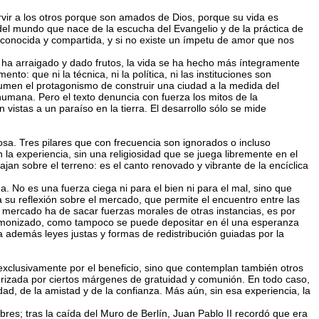
ervir a los otros porque son amados de Dios, porque su vida es
del mundo que nace de la escucha del Evangelio y de la práctica de
econocida y compartida, y si no existe un ímpetu de amor que nos
o ha arraigado y dado frutos, la vida se ha hecho más íntegramente
: que ni la técnica, ni la política, ni las instituciones son
sumen el protagonismo de construir una ciudad a la medida del
humana. Pero el texto denuncia con fuerza los mitos de la
vistas a un paraíso en la tierra. El desarrollo sólo se mide
iosa. Tres pilares que con frecuencia son ignorados o incluso
 la experiencia, sin una religiosidad que se juega libremente en el
jan sobre el terreno: es el canto renovado y vibrante de la encíclica
 No es una fuerza ciega ni para el bien ni para el mal, sino que
a su reflexión sobre el mercado, que permite el encuentro entre las
 mercado ha de sacar fuerzas morales de otras instancias, es por
 demonizado, como tampoco se puede depositar en él una esperanza
a además leyes justas y formas de redistribución guiadas por la
exclusivamente por el beneficio, sino que contemplan también otros
erizada por ciertos márgenes de gratuidad y comunión. En todo caso,
dad, de la amistad y de la confianza. Más aún, sin esa experiencia, la
res; tras la caída del Muro de Berlín, Juan Pablo II recordó que era