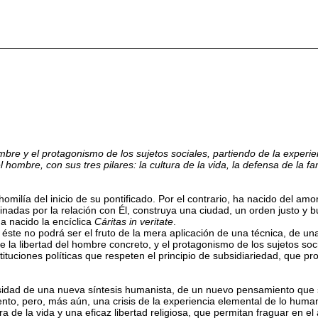
ombre y el protagonismo de los sujetos sociales, partiendo de la exper
 hombre, con sus tres pilares: la cultura de la vida, la defensa de la fam
omilía del inicio de su pontificado. Por el contrario, ha nacido del am
inadas por la relación con Él, construya una ciudad, un orden justo y 
a nacido la encíclica
Cáritas in veritate
.
a, éste no podrá ser el fruto de la mera aplicación de una técnica, de u
e la libertad del hombre concreto, y el protagonismo de los sujetos so
ituciones políticas que respeten el principio de subsidiariedad, que pr
idad de una nueva síntesis humanista, de un nuevo pensamiento que su
ento, pero, más aún, una crisis de la experiencia elemental de lo huma
 de la vida y una eficaz libertad religiosa, que permitan fraguar en el