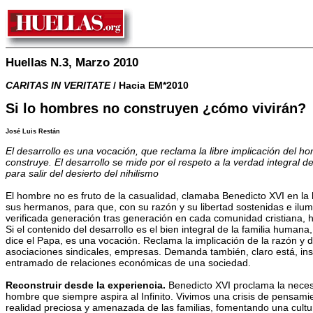
Huellas N.3, Marzo 2010
CARITAS IN VERITATE
/ Hacia EM*2010
Si lo hombres no construyen ¿cómo vivirán?
José Luis Restán
El desarrollo es una vocación, que reclama la libre implicación del h
construye. El desarrollo se mide por el respeto a la verdad integral del
para salir del desierto del nihilismo
El hombre no es fruto de la casualidad, clamaba Benedicto XVI en la h
sus hermanos, para que, con su razón y su libertad sostenidas e ilum
verificada generación tras generación en cada comunidad cristiana, h
Si el contenido del desarrollo es el bien integral de la familia human
dice el Papa, es una vocación. Reclama la implicación de la razón y d
asociaciones sindicales, empresas. Demanda también, claro está, inst
entramado de relaciones económicas de una sociedad.
Reconstruir desde la experiencia.
Benedicto XVI proclama la neces
hombre que siempre aspira al Infinito. Vivimos una crisis de pensami
realidad preciosa y amenazada de las familias, fomentando una cultura