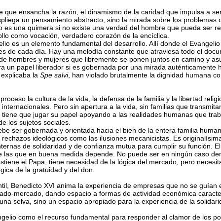
a fe que ensancha la razón, el dinamismo de la caridad que impulsa a s
espliega un pensamiento abstracto, sino la mirada sobre los problemas 
lo es una quimera si no existe una verdad del hombre que pueda ser r
rollo como vocación, verdadero corazón de la encíclica.
lio es un elemento fundamental del desarrollo. Allí donde el Evangeli
 de cada día. Hay una melodía constante que atraviesa todo el documento
ra de hombres y mujeres que libremente se ponen juntos en camino y a
ura un papel liberador si es gobernada por una mirada auténticamente 
 explicaba la
Spe salvi
, han violado brutalmente la dignidad humana con 
ceso la cultura de la vida, la defensa de la familia y la libertad relig
nternacionales. Pero sin apertura a la vida, sin familias que transmitan
a tiene que jugar su papel apoyando a las realidades humanas que traba
de los sujetos sociales.
e ser gobernada y orientada hacia el bien de la entera familia humana.
 rechazos ideológicos como las ilusiones mecanicistas. Es originalísim
ernas de solidaridad y de confianza mutua para cumplir su función. El
es, de las que en buena medida depende. No puede ser en ningún caso
tiene el Papa, tiene necesidad de la lógica del mercado, pero necesit
gica de la gratuidad y del don.
til, Benedicto XVI anima la experiencia de empresas que no se guían 
 Estado-mercado, dando espacio a formas de actividad económica caract
una selva, sino un espacio apropiado para la experiencia de la solidari
ngelio como el recurso fundamental para responder al clamor de los pob