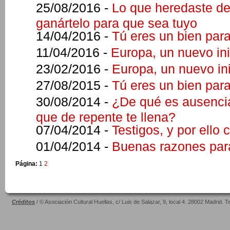
25/08/2016 -
Lo que heredaste de
ganártelo para que sea tuyo
14/04/2016 -
Tú eres un bien par
11/04/2016 -
Europa, un nuevo ini
23/02/2016 -
Europa, un nuevo in
27/08/2015 -
Tú eres un bien par
30/08/2014 -
¿De qué es ausencia
que de repente te llena?
07/04/2014 -
Testigos, y por ello 
01/04/2014 -
Buenas razones par
Página:
1
2
Créditos
/ © Asociación Cultural Huellas, c/ Luis de Salazar, 9, local 4. 28002 Madrid. 