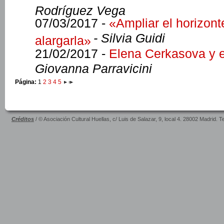
Rodríguez Vega
07/03/2017 -
«Ampliar el horizont
- Silvia Guidi
alargarla»
21/02/2017 -
Elena Cerkasova y e
Giovanna Parravicini
Página:
1
2
3
4
5
Créditos
/ © Asociación Cultural Huellas, c/ Luis de Salazar, 9, local 4. 28002 Madrid. 