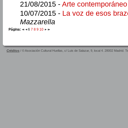
21/08/2015 -
Arte contemporáneo
10/07/2015 -
La voz de esos braz
Mazzarella
Página:
6
7
8
9
10
Créditos
/ © Asociación Cultural Huellas, c/ Luis de Salazar, 9, local 4. 28002 Madrid. 