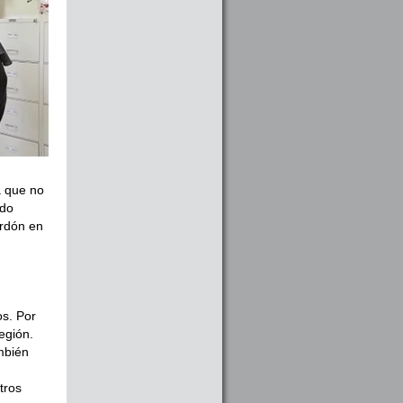
a que no
ido
erdón en
os. Por
región.
mbién
tros