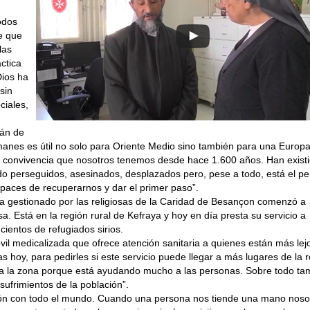
odos
e que
las
ctica
Dios ha
sin
ciales,
mán de
manes es útil no solo para Oriente Medio sino también para una Europ
e convivencia que nosotros tenemos desde hace 1.600 años. Han exist
o perseguidos, asesinados, desplazados pero, pese a todo, está el p
paces de recuperarnos y dar el primer paso”.
ta gestionado por las religiosas de la Caridad de Besançon comenzó a
sa. Está en la región rural de Kefraya y hoy en día presta su servicio a
ientos de refugiados sirios.
l medicalizada que ofrece atención sanitaria a quienes están más lej
sas hoy, para pedirles si este servicio puede llegar a más lugares de la 
para la zona porque está ayudando mucho a las personas. Sobre todo ta
s sufrimientos de la población”.
ón con todo el mundo. Cuando una persona nos tiende una mano noso