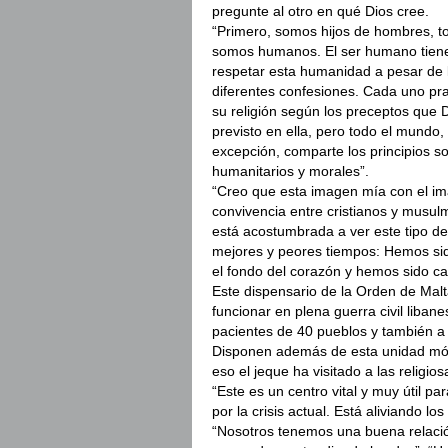
pregunte al otro en qué Dios cree.
“Primero, somos hijos de hombres, t
somos humanos. El ser humano tien
respetar esta humanidad a pesar de 
diferentes confesiones. Cada uno pra
su religión según los preceptos que 
previsto en ella, pero todo el mundo, 
excepción, comparte los principios so
humanitarios y morales”.
“Creo que esta imagen mía con el i
convivencia entre cristianos y musul
está acostumbrada a ver este tipo d
mejores y peores tiempos: Hemos sid
el fondo del corazón y hemos sido ca
Este dispensario de la Orden de Mal
funcionar en plena guerra civil libane
pacientes de 40 pueblos y también a c
Disponen además de esta unidad móvi
eso el jeque ha visitado a las religio
“Este es un centro vital y muy útil 
por la crisis actual. Está aliviando lo
“Nosotros tenemos una buena relaci