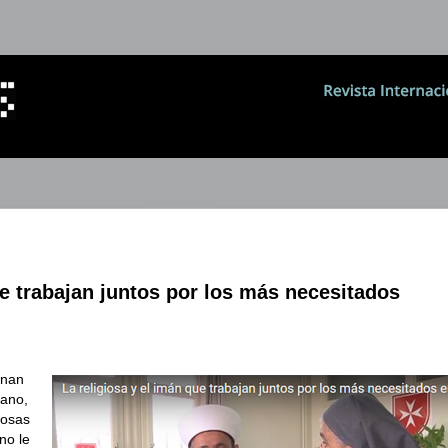
ue trabajan juntos por los más necesitados
unan
bano,
iosas
no le