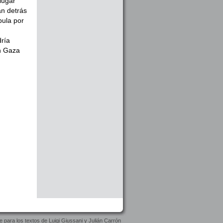
lugar
an detrás
bula por
dría
en Gaza
e para los textos de Luigi Giussani y Julián Carrón