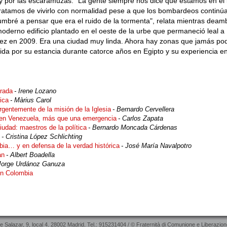
y por las escaramuzas. "La gente siempre nos dice que estamos en el 
ratamos de vivirlo con normalidad pese a que los bombardeos continú
mbré a pensar que era el ruido de la tormenta", relata mientras deam
n moderno edificio plantado en el oeste de la urbe que permaneció leal a
vez en 2009. Era una ciudad muy linda. Ahora hay zonas que jamás po
rtida por su estancia durante catorce años en Egipto y su experiencia 
irada
- Irene Lozano
tica
- Màrius Carol
gentemente de la misión de la Iglesia
- Bernardo Cervellera
il en Venezuela, más que una emergencia
- Carlos Zapata
iudad: maestros de la política
- Bernardo Moncada Cárdenas
- Cristina López Schlichting
obia… y en defensa de la verdad histórica
- José María Navalpotro
án
- Albert Boadella
Jorge Urdánoz Ganuza
en Colombia
de Salazar, 9, local 4. 28002 Madrid. Tel.: 915231404 / © Fraternità di Comunione e Liberazion