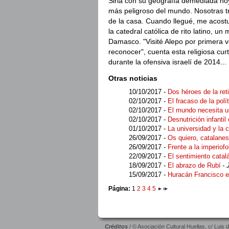
Siria con su geografía demediada ho
más peligroso del mundo. Nosotras t
de la casa. Cuando llegué, me acostu
la catedral católica de rito latino, u
Damasco. "Visité Alepo por primera 
reconocer", cuenta esta religiosa cu
durante la ofensiva israelí de 2014...
Otras noticias
10/10/2017 -
Dos héroes de la ret
02/10/2017 -
El fracaso de la polí
02/10/2017 -
El mundo necesita ur
02/10/2017 -
Desnutrición infant
01/10/2017 -
La universidad y la c
26/09/2017 -
Os quiero, catalanes
26/09/2017 -
Frente a la imperiof
22/09/2017 -
El sentimiento catal
18/09/2017 -
El abrazo de Rubí
- 
15/09/2017 -
Huracán Francisco 
Página:
1
2
3
4
5
Créditos
/ © Asociación Cultural Huellas, c/ Luis 