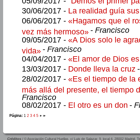
05/09/2017 -
"Demos el primer pa
30/06/2017 -
La realidad guía su
06/06/2017 -
«Hagamos que el ros
- Francisco
vez más hermoso»
09/05/2017 -
«A Dios solo le agra
- Francisco
vida»
04/04/2017 -
«El amor de Dios es 
13/03/2017 -
Donde lleva la cruz
28/02/2017 -
«Es el tiempo de la
más allá del presente, el tiempo 
Francisco
08/02/2017 -
El otro es un don
- 
Página:
1
2
3
4
5
Créditos
/ © Asociación Cultural Huellas, c/ Luis de Salazar, 9, local 4. 28002 Madrid. 