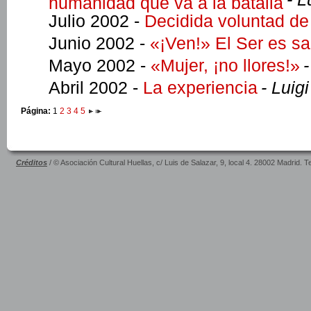
humanidad que va a la batalla
Julio 2002 -
Decidida voluntad d
Junio 2002 -
«¡Ven!» El Ser es sa
Mayo 2002 -
«Mujer, ¡no llores!»
-
Abril 2002 -
La experiencia
- Luig
Página:
1
2
3
4
5
Créditos
/ © Asociación Cultural Huellas, c/ Luis de Salazar, 9, local 4. 28002 Madrid. 