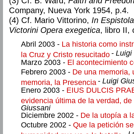
(3) Cf. B. Ward,
Faith and Freedo
Company, Nueva York 1954, p.4.
(4) Cf. Mario Vittorino,
In Espistol
Victorini Opera exegetica
, libro II
Abril 2003 -
La historia como inst
- Luig
la Cruz y Cristo resucitado
Marzo 2003 -
El acontecimiento 
Febrero 2003 -
De una memoria, u
- Luigi Giu
memoria, la Presencia
Enero 2003 -
EIUS DULCIS PRAE
evidencia última de la verdad, de
Giussani
Diciembre 2002 -
De la utopía a l
Octubre 2002 -
Que la petición se
- L