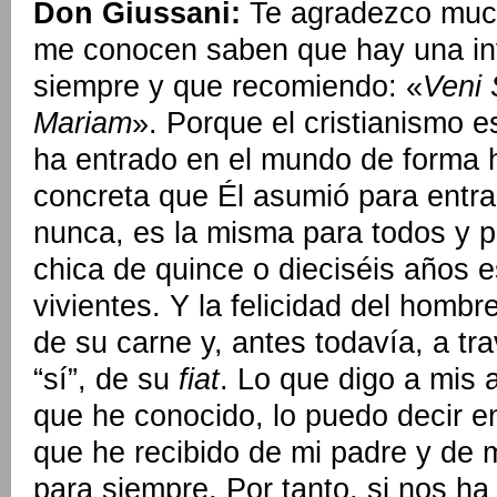
Don Giussani:
Te agradezco much
me conocen saben que hay una in
siempre y que recomiendo: «
Veni 
Mariam
». Porque el cristianismo 
ha entrado en el mundo de forma
concreta que Él asumió para entr
nunca, es la misma para todos y p
chica de quince o dieciséis años e
vivientes. Y la felicidad del homb
de su carne y, antes todavía, a tr
“sí”, de su
fiat
. Lo que digo a mis
que he conocido, lo puedo decir e
que he recibido de mi padre y de m
para siempre. Por tanto, si nos h