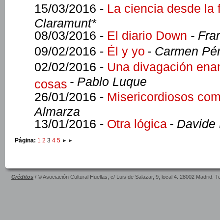
15/03/2016 -
La ciencia desde la 
Claramunt*
08/03/2016 -
El diario Down
- Fra
09/02/2016 -
Él y yo
- Carmen Pé
02/02/2016 -
Una divagación enam
- Pablo Luque
cosas
26/01/2016 -
Misericordiosos com
Almarza
13/01/2016 -
Otra lógica
- Davide 
Página:
1
2
3
4
5
Créditos
/ © Asociación Cultural Huellas, c/ Luis de Salazar, 9, local 4. 28002 Madrid. 