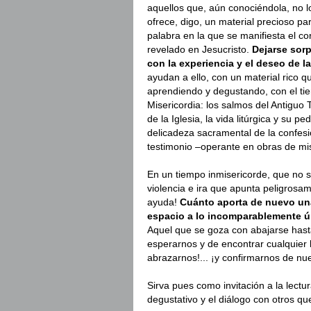
aquellos que, aún conociéndola, no l
ofrece, digo, un material precioso pa
palabra en la que se manifiesta el co
revelado en Jesucristo.
Dejarse sorp
con la experiencia y el deseo de l
ayudan a ello, con un material rico q
aprendiendo y degustando, con el tie
Misericordia: los salmos del Antiguo
de la Iglesia, la vida litúrgica y su p
delicadeza sacramental de la confesi
testimonio –operante en obras de mise
En un tiempo inmisericorde, que no
violencia e ira que apunta peligrosa
ayuda!
Cuánto aporta de nuevo un
espacio a lo incomparablemente ún
Aquel que se goza con abajarse has
esperarnos y de encontrar cualquier 
abrazarnos!... ¡y confirmarnos de nue
Sirva pues como invitación a la lectu
degustativo y el diálogo con otros q