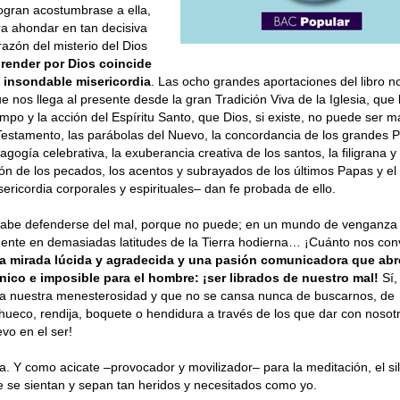
ogran acostumbrase a ella,
ra ahondar en tan decisiva
razón del misterio del Dios
render por Dios coincide
a insondable misericordia
. Las ocho grandes aportaciones del libro n
ue nos llega al presente desde la gran Tradición Viva de la Iglesia, que 
mpo y la acción del Espíritu Santo, que Dios, si existe, no puede ser 
 Testamento, las parábolas del Nuevo, la concordancia de los grandes 
edagogía celebrativa, la exuberancia creativa de los santos, la filigrana y
ón de los pecados, los acentos y subrayados de los últimos Papas y el
ricordia corporales y espirituales– dan fe probada de ello.
 sabe defenderse del mal, porque no puede; en un mundo de venganza
mente en demasiadas latitudes de la Tierra hodierna… ¡Cuánto nos con
a mirada lúcida y agradecida y una pasión comunicadora que abr
ico e imposible para el hombre: ¡ser librados de nuestro mal!
Sí,
ta nuestra menesterosidad y que no se cansa nunca de buscarnos, de
hueco, rendija, boquete o hendidura a través de los que dar con nosotro
vo en el ser!
ra. Y como acicate –provocador y movilizador– para la meditación, el si
ue se sientan y sepan tan heridos y necesitados como yo.