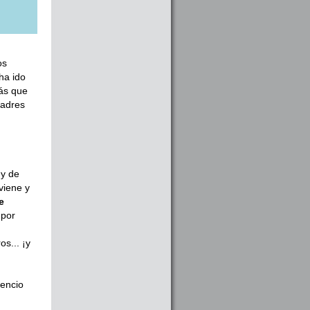
os
ha ido
más que
Padres
 y de
viene y
e
 por
s... ¡y
lencio