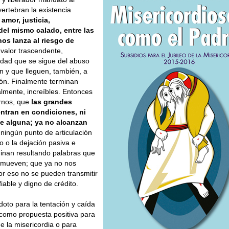
ertebran la existencia
mor, justicia,
 del mismo calado, entre las
nos lanza al riesgo de
 valor trascendente,
idad que se sigue del abuso
n y que lleguen, también, a
ión. Finalmente terminan
almente, increíbles. Entonces
arnos, que
las grandes
entran en condiciones, ni
le alguna; ya no alcanzan
 ningún punto de articulación
o o la dejación pasiva e
minan resultando palabras que
onmueven; que ya no nos
r eso no se pueden transmitir
iable y digno de crédito.
doto para la tentación y caída
 como propuesta positiva para
e la misericordia o para