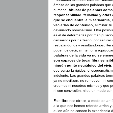
ámbito de las grandes palabras que v
humana.
Abusar de palabras como a
responsabilidad, felicidad y otras
que se encuentra la misericordia, 
vaciarlas de contenido
, eliminar su
deviniendo nominalismo. Otra posibil
es el de deformarlas por manipulació
cansarnos por hartazgo, por saturac
resbalándonos y resultándonos, liter
podemos decir, sin temor a equivoc
palabras de la vida ya no se encu
son capaces de tocar fibra sensib
ningún punto neurálgico del vivir
,
que venza la rigidez, el esquematism
indolente. Las grandes palabras ter
ya no movilizan, no remueven, ni c
creemos ni nosotros mismos y que po
ni con convicción, ni de un modo conf
Este libro nos ofrece, a modo de antí
a la que nos hemos referido arriba y
quien aún no conoce la experiencia d