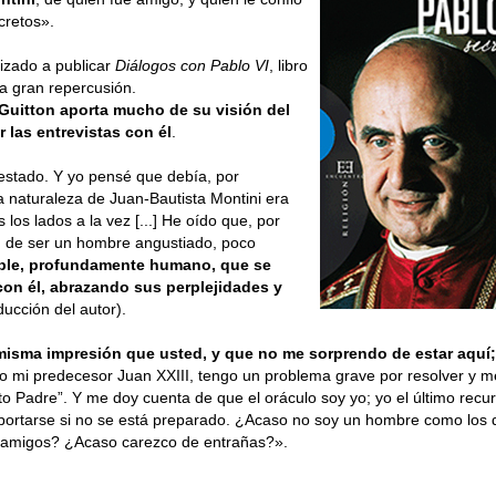
cretos».
izado a publicar
Diálogos con Pablo VI
, libro
a gran repercusión.
Guitton aporta mucho de su visión del
r las entrevistas con él
.
stado. Y yo pensé que debía, por
La naturaleza de Juan-Bautista Montini era
los lados a la vez [...] He oído que, por
ón de ser un hombre angustiado, poco
ible, profundamente humano, que se
 con él, abrazando sus perplejidades y
ducción del autor).
misma impresión que usted, y que no me sorprendo de estar aquí;
mi predecesor Juan XXIII, tengo un problema grave por resolver y m
 Padre”. Y me doy cuenta de que el oráculo soy yo; yo el último recur
oportarse si no se está preparado. ¿Acaso no soy un hombre como lo
 amigos? ¿Acaso carezco de entrañas?».