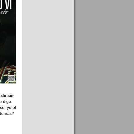
 de ser
e digo:
so, yo el
s demás?