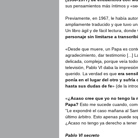
sus pensamientos más íntimos y «se
Previamente, en 1967, le había autor
ampliamente traducido y que tuvo un
Un libro ágil y de fácil lectura, donde
personaje sin limitarse a transcribi
«Desde que muere, un Papa es conte
agradecimiento, dar testimonio [...] 
delicada, compleja, porque veía todos 
televisión, Pablo VI daba la impresi
querido. La verdad es que
era sens
ponía en el lugar del otro y sufría
hasta sus dudas de fe
» (de la intro
«
¿Acaso cree que yo no tengo la 
Papa?
Esto me sucede cuando, como 
“Le expondré el caso mañana al Santo
último árbitro. Esto apenas puede s
¿Acaso no tengo ya derecho a tener
Pablo VI secreto