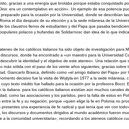
risto, gracias a una energía que brotaba porque estaba conquistado p
Dios: era un contemplativo en acción». Un ejemplo de esa potencia pu
preparado para la ocasión por la Universidad, donde se describían las 
de Roma el día después de su elección y a la sede milanesa de la Univer
 los claustros llenos de estudiantes y del Papa que pasaba bendicie
 populares polacos y bufandas de Solidarnosc dan idea de lo que indic
ateneo de los católicos italianos ha sido objeto de investigación para M
 discursos, donde ha encontrado a «un maestro para la Universidad Ca
escubrir la identidad y el objetivo de este ateneo». Una relación que 
 más sólida con el paso de los veinte años siguientes, gracias sobre t
idad, Giancarlo Brasca, definido como «el amigo italiano del Papa» por 
 momento decisivo fue la visita de Wojtyla en 1977 a la sede milanesa,
cuyo texto inédito fue hallado para la ocasión por la profesora Bocci. E
la italiana: para los católicos italianos existían aún muchos canales d
dad, como las asociaciones y los partidos, pero la falta de estos en Po
 entre la fe y su negación, porque «quien elige la fe en Polonia no pro
s presentes una experiencia de fe radical y que tenía que ver con todo»
n, los discursos y documentos dirigidos al mundo académico fueron mu
e a la comunidad universitaria», recordando a los ateneos católicos cu