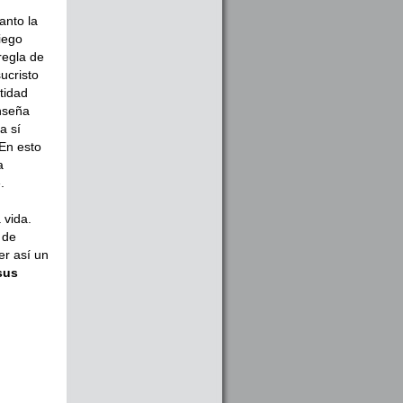
anto la
iego
regla de
ucristo
tidad
nseña
a sí
 En esto
a
.
 vida.
 de
er así un
sus