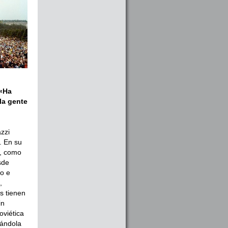
«Ha
la gente
zzi
. En su
», como
sde
co e
,
s tienen
in
oviética
iándola