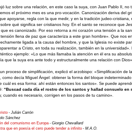
jó luz sobre una relación, en este caso la suya, con Juan Pablo II, no t
remos el próximo mes es una pro-vocación. Canonización deriva del gr
que apoyarse, regla con la que medir, y en la tradición judeo-cristiana, 
sobre qué significa ser cristianos hoy. En el santo se reconoce que Jes
 que es canonizado. Por eso retorna a mi corazón una tensión a la san
 tensión llena de paz que caracteriza a este gran hombre». Que nos e
echamente ligada a la causa del hombre, y que la Iglesia no existe par
parentar a Cristo, en toda su realización, también en la universidad».
uténtico ejemplo: «Lo que más llamaba la atención en él era su absolut
eía que la suya era ante todo y estructuralmente una relación con Dios»
n proceso de simplificación, explicó el arzobispo: «Simplificación de la
o, como decía Miguel Ángel: obtener la forma del bloque indeterminado
 cuál es esa forma: ahí están entonces los santos». Se puede aprend
é
:
“Buscad cada día el rostro de los santos y hallad consuelo en 
n y, cuando es necesario, corrigen en los pasos de tu camino».
risto
- Julián Carrón
blo Sánchez
l fin del comunismo en Europa
- Giorgio Chevallard
a que en poesía el cero puede tender a infinito
- M.A.O.