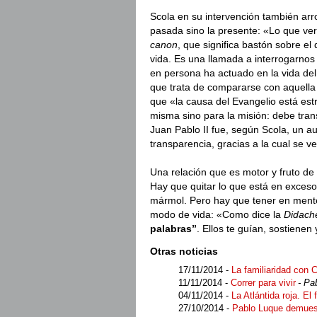
Scola en su intervención también arro
pasada sino la presente: «Lo que ve
canon
, que significa bastón sobre el 
vida. Es una llamada a interrogarnos 
en persona ha actuado en la vida del
que trata de compararse con aquella
que «la causa del Evangelio está estr
misma sino para la misión: debe trans
Juan Pablo II fue, según Scola, un a
transparencia, gracias a la cual se v
Una relación que es motor y fruto de u
Hay que quitar lo que está en exces
mármol. Pero hay que tener en mente
modo de vida: «Como dice la
Didach
palabras”
. Ellos te guían, sostiene
Otras noticias
17/11/2014 -
La familiaridad con C
11/11/2014 -
Correr para vivir
- Pa
04/11/2014 -
La Atlántida roja. E
27/10/2014 -
Pablo Luque demuestr