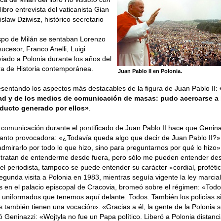
libro entrevista del vaticanista Gian
slaw Dziwisz, histórico secretario
bispo de Milán se sentaban Lorenzo
sucesor, Franco Anelli, Luigi
iado a Polonia durante los años del
ra de Historia contemporánea.
Juan Pablo II en Polonia.
presentando los aspectos más destacables de la figura de Juan Pablo II:
idad y de los medios de comunicación de masas: pudo acercarse a 
oducto generado por ellos»
.
 comunicación durante el pontificado de Juan Pablo II hace que Genina
anto provocadora: «¿Todavía queda algo que decir de Juan Pablo II?»
 admirarlo por todo lo que hizo, sino para preguntarnos por qué lo hizo
e tratan de entenderme desde fuera, pero sólo me pueden entender de
el periodista, tampoco se puede entender su carácter «cordial, proféti
gunda visita a Polonia en 1983, mientras seguía vigente la ley marcial
s en el palacio episcopal de Cracovia, bromeó sobre el régimen: «Todo
 uniformados que tenemos aquí delante. Todos. También los policías s
os también tienen una vocación». «Gracias a él, la gente de la Polonia s
ló Geninazzi: «Wojtyla no fue un Papa político. Liberó a Polonia distanc