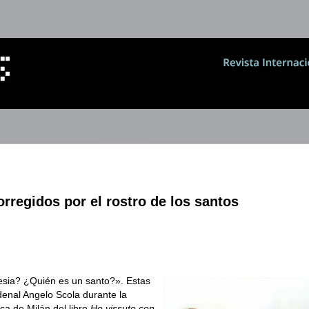
rregidos por el rostro de los santos
esia? ¿Quién es un santo?». Estas
denal Angelo Scola durante la
ca de Milán del libro
Ho vissuto con