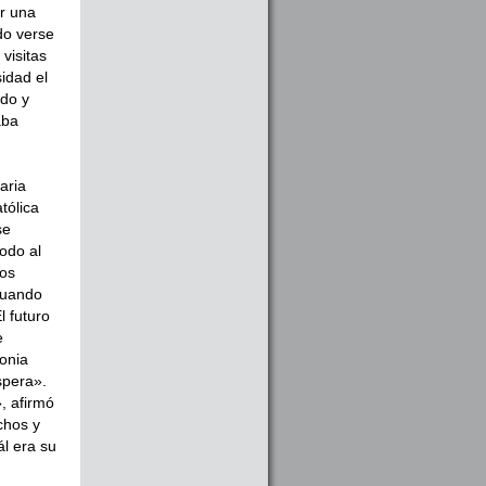
or una
do verse
visitas
sidad el
ndo y
aba
aria
tólica
se
odo al
los
 cuando
l futuro
e
lonia
spera».
, afirmó
chos y
ál era su