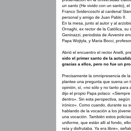
un santo
(He vivido con un santo), el 
Franco Svidercoschi al cardenal Stani
personal y amigo de Juan Pablo II.
En la mesa, junto al autor y al arzo
Ornaghi, ex rector de la Católica, su 
Geninazzi, periodista de
Avvenire
env
Papa Wojtyla, y Maria Bocci, profeso
Abrió el encuentro el rector Anelli, 
sido el primer santo de la actual
gracias a ellos, pero no fue un pr
Precisamente la omnipresencia de la
plantee una pregunta que suena un t
opinión, sí, «no sólo y no tanto para
dijo el propio Papa polaco: «Siempr
dentro». Sin esta perspectiva, según 
irónico». Como cuando, durante su se
hablando de la vocación a los jóvene
una vocación. También estos policías
uniforme, que están allí al fondo, ell
reía y disfrutaba. Ya era libre», seña