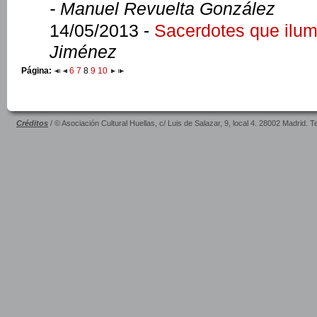
- Manuel Revuelta González
14/05/2013 -
Sacerdotes que ilum
Jiménez
Página:
6
7
8
9
10
Créditos
/ © Asociación Cultural Huellas, c/ Luis de Salazar, 9, local 4. 28002 Madrid. 