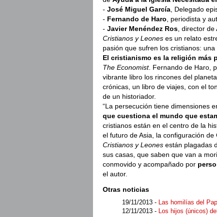
-
José Miguel García
, Delegado epi
-
Fernando de Haro
, periodista y aut
-
Javier Menéndez Ros
, director d
Cristianos y Leones
es un relato est
pasión que sufren los cristianos: un
El cristianismo es la religión más
The Economist
. Fernando de Haro, pe
vibrante libro los rincones del plane
crónicas, un libro de viajes, con el to
de un historiador.
“La persecución tiene dimensiones 
que cuestiona el mundo que est
cristianos están en el centro de la h
el futuro de Asia, la configuración d
Cristianos y Leones
están plagadas d
sus casas, que saben que van a mori
conmovido y acompañado por
perso
el autor.
Otras noticias
19/11/2013 -
Las homilías del Pa
12/11/2013 -
Los hijos (únicos) de