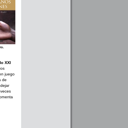
ro.
lo XXI
los
 en juego
s de
dejar
 veces
comenta