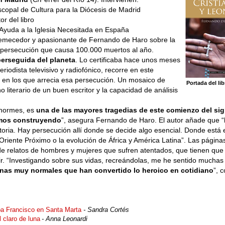
scopal de Cultura para la Diócesis de Madrid
or del libro
e Ayuda a la Iglesia Necesitada en España
remecedor y apasionante de Fernando de Haro sobre la
a persecución que causa 100.000 muertos al año.
 perseguida del planeta
. Lo certificaba hace unos meses
riodista televisivo y radiofónico, recorre en este
ta en los que arrecia esa persecución. Un mosaico de
Portada del lib
no literario de un buen escritor y la capacidad de análisis
enormes, es
una de las mayores tragedias de este comienzo del sig
amos construyendo
”, asegura Fernando de Haro. El autor añade que “
istoria. Hay persecución allí donde se decide algo esencial. Donde está
e Oriente Próximo o la evolución de África y América Latina”. Las página
e relatos de hombres y mujeres que sufren atentados, que tienen que 
r. “Investigando sobre sus vidas, recreándolas, me he sentido muchas
nas muy normales que han convertido lo heroico en cotidiano
”, 
pa Francisco en Santa Marta
- Sandra Cortés
l claro de luna
- Anna Leonardi