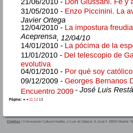
21/06/2010 -
Don Giussani. Fe y 
31/05/2010 -
Enzo Piccinini. La 
Javier Ortega
12/04/2010 -
La impostura freudi
Aceprensa
, 12/04/10
14/01/2010 -
La pócima de la es
11/01/2010 -
Del telescopio de Ga
evolutiva
04/01/2010 -
Por qué soy católico
09/12/2009 -
Georges Bernanos Di
- José Luis Rest
Encuentro 2009
Página:
11
12
13
Créditos
/ © Asociación Cultural Huellas, c/ Luis de Salazar, 9, local 4. 28002 Madrid. 