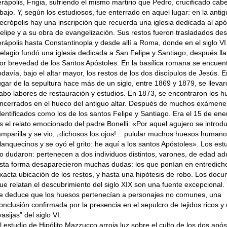
erápolis, Frigia, sufriendo el mismo martirio que Pedro, crucificado cab
bajo. Y, según los estudiosos, fue enterrado en aquel lugar: en la anti
ecrópolis hay una inscripción que recuerda una iglesia dedicada al apó
elipe y a su obra de evangelización. Sus restos fueron trasladados de
erápolis hasta Constantinopla y desde allí a Roma, donde en el siglo VI
elagio fundó una iglesia dedicada a San Felipe y Santiago, después l
or brevedad de los Santos Apóstoles. En la basílica romana se encuen
odavía, bajo el altar mayor, los restos de los dos discípulos de Jesús. E
ugar de la sepultura hace más de un siglo, entre 1869 y 1879, se llevar
abo labores de restauración y estudios. En 1873, se encontraron los 
ncerrados en el hueco del antiguo altar. Después de muchos exámene
dentificados como los de los santos Felipe y Santiago. Era el 15 de ene
s el relato emocionado del padre Bonelli: «Por aquel agujero se introd
amparilla y se vio, ¡dichosos los ojos!... pulular muchos huesos human
lanquecinos y se oyó el grito: he aquí a los santos Apóstoles». Los est
o dudaron: pertenecen a dos individuos distintos, varones, de edad ad
sta forma desaparecieron muchas dudas: los que ponían en entredicho
xacta ubicación de los restos, y hasta una hipótesis de robo. Los doc
ue relatan el descubrimiento del siglo XIX son una fuente excepcional. 
e deduce que los huesos pertenecían a personajes no comunes, una
onclusión confirmada por la presencia en el sepulcro de tejidos ricos y
vasijas” del siglo VI.
l estudio de Hipólito Mazzucco arroja luz sobre el culto de los dos após