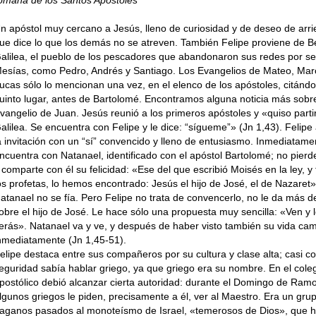
n apóstol muy cercano a Jesús, lleno de curiosidad y de deseo de arri
ue dice lo que los demás no se atreven. También Felipe proviene de B
alilea, el pueblo de los pescadores que abandonaron sus redes por seg
esías, como Pedro, Andrés y Santiago. Los Evangelios de Mateo, Mar
ucas sólo lo mencionan una vez, en el elenco de los apóstoles, citándo
uinto lugar, antes de Bartolomé. Encontramos alguna noticia más sobre
vangelio de Juan. Jesús reunió a los primeros apóstoles y «quiso parti
alilea. Se encuentra con Felipe y le dice: “sígueme”» (Jn 1,43). Felipe
a invitación con un “sí” convencido y lleno de entusiasmo. Inmediatame
ncuentra con Natanael, identificado con el apóstol Bartolomé; no pierd
 comparte con él su felicidad: «Ese del que escribió Moisés en la ley, y
os profetas, lo hemos encontrado: Jesús el hijo de José, el de Nazaret»
atanael no se fía. Pero Felipe no trata de convencerlo, no le da más de
obre el hijo de José. Le hace sólo una propuesta muy sencilla: «Ven y 
erás». Natanael va y ve, y después de haber visto también su vida ca
nmediatamente (Jn 1,45-51).
elipe destaca entre sus compañeros por su cultura y clase alta; casi c
eguridad sabía hablar griego, ya que griego era su nombre. En el cole
postólico debió alcanzar cierta autoridad: durante el Domingo de Ramo
lgunos griegos le piden, precisamente a él, ver al Maestro. Era un gru
aganos pasados al monoteísmo de Israel, «temerosos de Dios», que 