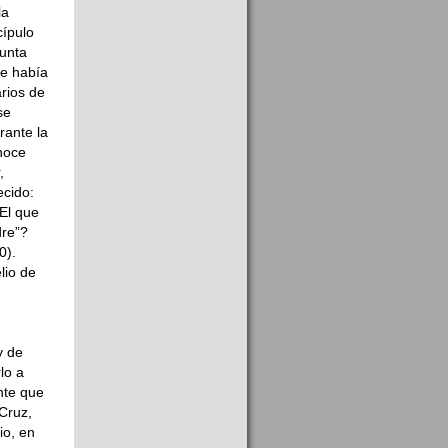
la
cípulo
gunta
se había
rios de
se
rante la
noce
,
ecido:
El que
dre”?
0).
lio de
y de
lo a
nte que
 Cruz,
io, en