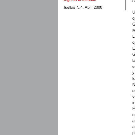
Huellas N.4, Abril 2000
U
q
G
M
L
q
E
G
l
e
y
l
N
s
v
i
F
s
a
a
p