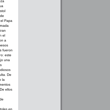
eza
gua
stol
sde
 el Papa
lamada
tran
n el
on a
huesos
s fueron
ro: este
ujo una
os
udiosos
ulta. De
 la
umentos
De ellos
 de
toles en