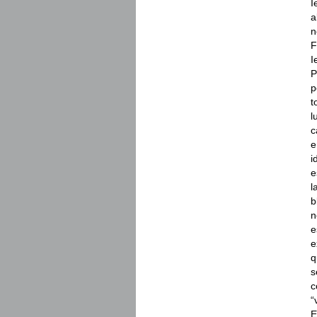
I
a
n
F
I
P
p
t
l
c
e
i
e
l
b
n
e
e
q
s
c
“
E