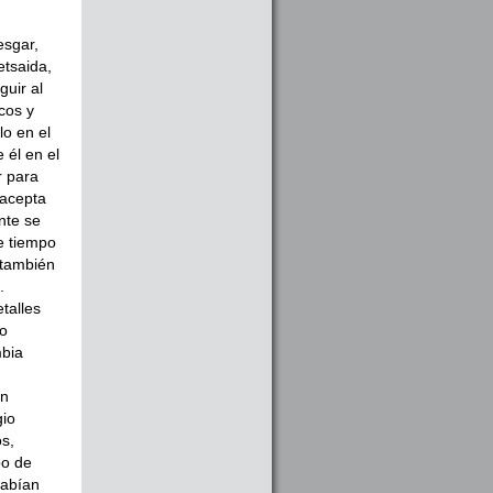
esgar,
etsaida,
uir al
cos y
lo en el
 él en el
r para
 acepta
nte se
e tiempo
 también
.
talles
lo
mbia
on
gio
s,
po de
habían