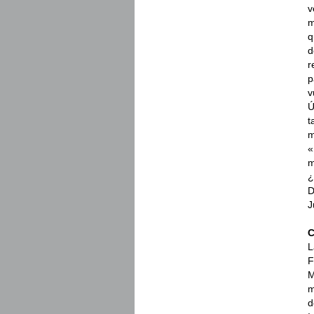
v
m
q
d
r
p
v
Ú
t
m
«
m
¿
D
J
C
L
F
M
m
d