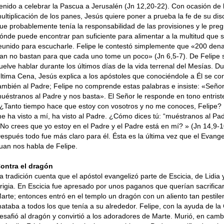
enido a celebrar la Pascua a Jerusalén (Jn 12,20-22). Con ocasión de 
ultiplicación de los panes, Jesús quiere poner a prueba la fe de su dis
ue probablemente tenía la responsabilidad de las provisiones y le pre
ónde puede encontrar pan suficiente para alimentar a la multitud que 
eunido para escucharle. Felipe le contestó simplemente que «200 dena
an no bastan para que cada uno tome un poco» (Jn 6,5-7). De Felipe 
uelve hablar durante los últimos días de la vida terrenal del Mesías. Du
ltima Cena, Jesús explica a los apóstoles que conociéndole a Él se co
ambién al Padre; Felipe no comprende estas palabras e insiste: «Señor
uéstranos al Padre y nos basta». El Señor le responde en tono entrist
¿Tanto tiempo hace que estoy con vosotros y no me conoces, Felipe? 
e ha visto a mí, ha visto al Padre. ¿Cómo dices tú: “muéstranos al Pa
No crees que yo estoy en el Padre y el Padre está en mí? » (Jn 14,9-1
espués todo fue más claro para él. Ésta es la última vez que el Evange
uan nos habla de Felipe.
ontra el dragón
a tradición cuenta que el apóstol evangelizó parte de Escicia, de Lidia 
rigia. En Escicia fue apresado por unos paganos que querían sacrificar
arte; entonces entró en el templo un dragón con un aliento tan pestile
ataba a todos los que tenía a su alrededor. Felipe, con la ayuda de la
esafió al dragón y convirtió a los adoradores de Marte. Murió, en camb