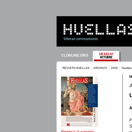
CLONLINE.ORG
REVISTA HUELLAS
ARCHIVO
2000
Huellas
H
J
A
F
S
Regresa al sumario
r