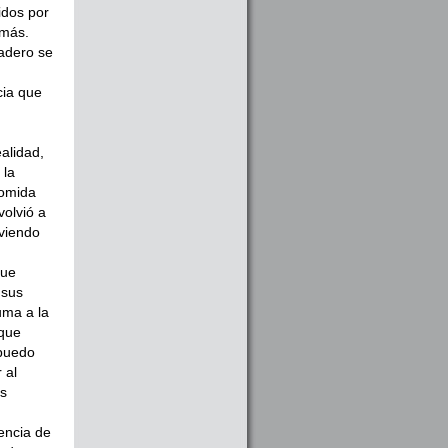
idos por
 más.
dadero se
cia que
alidad,
 la
comida
volvió a
iviendo
que
 sus
uma a la
 que
 puedo
 al
as
sencia de