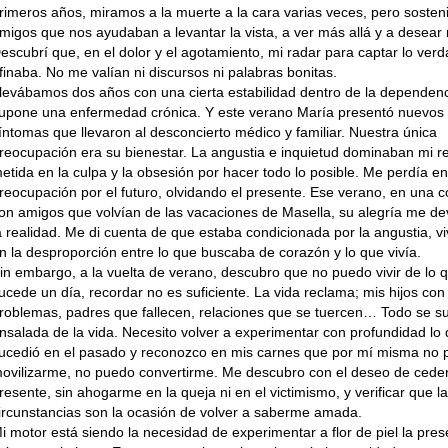
rimeros años, miramos a la muerte a la cara varias veces, pero sosten
migos que nos ayudaban a levantar la vista, a ver más allá y a desear
escubrí que, en el dolor y el agotamiento, mi radar para captar lo ver
finaba. No me valían ni discursos ni palabras bonitas.
levábamos dos años con una cierta estabilidad dentro de la dependen
upone una enfermedad crónica. Y este verano María presentó nuevos
íntomas que llevaron al desconcierto médico y familiar. Nuestra única
reocupación era su bienestar. La angustia e inquietud dominaban mi re
etida en la culpa y la obsesión por hacer todo lo posible. Me perdía en
reocupación por el futuro, olvidando el presente. Ese verano, en una 
on amigos que volvían de las vacaciones de Masella, su alegría me de
a realidad. Me di cuenta de que estaba condicionada por la angustia, v
n la desproporción entre lo que buscaba de corazón y lo que vivía.
in embargo, a la vuelta de verano, descubro que no puedo vivir de lo 
ucede un día, recordar no es suficiente. La vida reclama; mis hijos con
roblemas, padres que fallecen, relaciones que se tuercen… Todo se s
nsalada de la vida. Necesito volver a experimentar con profundidad lo
ucedió en el pasado y reconozco en mis carnes que por mí misma no
ovilizarme, no puedo convertirme. Me descubro con el deseo de ceder
resente, sin ahogarme en la queja ni en el victimismo, y verificar que l
ircunstancias son la ocasión de volver a saberme amada.
i motor está siendo la necesidad de experimentar a flor de piel la pre