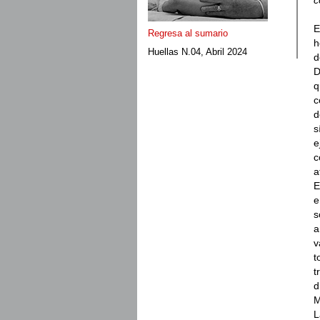
E
Regresa al sumario
h
Huellas N.04, Abril 2024
d
D
q
c
d
s
e
c
a
E
e
s
a
v
t
t
d
M
L