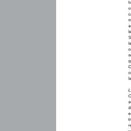
h
c
c
m
a
l
S
l
c
s
q
C
c
l
L
C
a
d
e
t
r
y