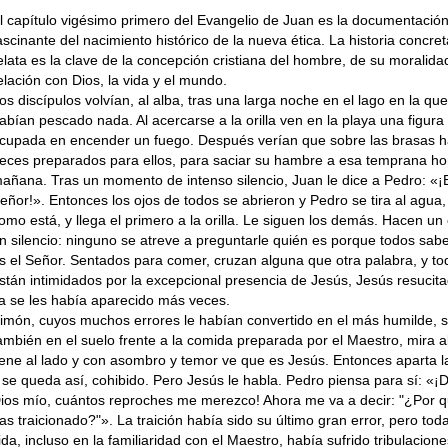
l capítulo vigésimo primero del Evangelio de Juan es la documentació
ascinante del nacimiento histórico de la nueva ética. La historia concre
elata es la clave de la concepción cristiana del hombre, de su moralida
elación con Dios, la vida y el mundo.
os discípulos volvían, al alba, tras una larga noche en el lago en la qu
abían pescado nada. Al acercarse a la orilla ven en la playa una figura
cupada en encender un fuego. Después verían que sobre las brasas h
eces prepara­dos para ellos, para saciar su hambre a esa tem­prana ho
añana. Tras un momento de intenso silencio, Juan le dice a Pedro: «¡E
eñor!». Entonces los ojos de todos se abrieron y Pedro se tira al agua, 
omo está, y llega el primero a la orilla. Le siguen los demás. Ha­cen un 
n silencio: ninguno se atreve a preguntarle quién es porque todos sab
s el Señor. Sentados para comer, cruzan alguna que otra palabra, y to
stán intimidados por la excepcional presencia de Jesús, Jesús resuci­t
a se les había aparecido más veces.
imón, cuyos muchos errores le habían con­vertido en el más humilde, 
ambién en el suelo frente a la comida preparada por el Maes­tro, mira a
iene al lado y con asombro y te­mor ve que es Jesús. Entonces aparta 
 se queda así, cohibido. Pero Jesús le habla. Pe­dro piensa para sí: «¡
ios mío, cuán­tos reproches me merezco! Ahora me va a decir: "¿Por 
as traicionado?"». La traición ha­bía sido su último gran error, pero tod
ida, incluso en la familiaridad con el Maestro, había sufrido tribulacion