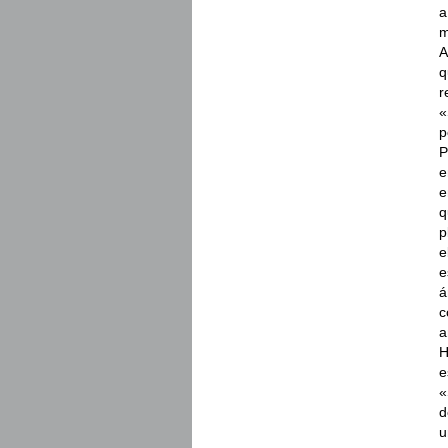
a
m
A
q
r
«
p
P
e
e
q
p
e
e
á
c
a
H
e
«
d
u