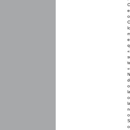
C
e
c
C
l
m
e
q
«
s
t
«
N
d
c
l
c
l
n
c
S
c