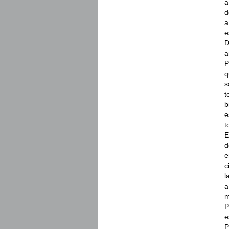
a
d
a
e
D
a
P
q
s
t
b
e
t
E
d
e
c
l
a
m
P
e
P