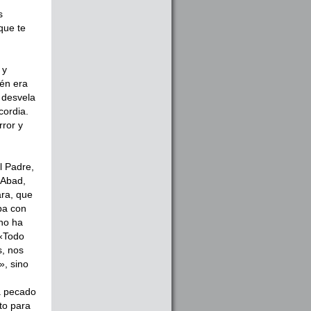
s
que te
 y
ién era
 desvela
cordia.
rror y
el Padre,
 Abad,
ra, que
ba con
no ha
 «Todo
s, nos
», sino
a pecado
to para