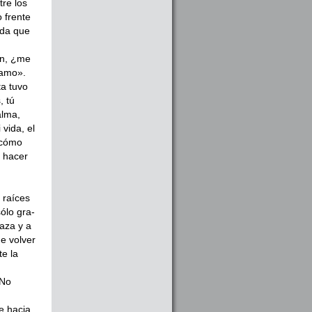
re los
 frente
ida que
ón, ¿me
 amo».
ta tuvo
, tú
alma,
vida, el
 cómo
a hacer
 raíces
sólo gra­
aza y a
de volver
te la
¿No
e hacia