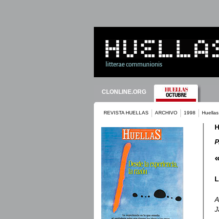
CLONLINE.ORG
REVISTA HUELLAS
ARCHIVO
1998
Huella
H
L
A
J