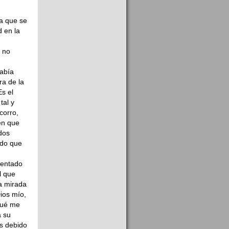
n
ta que se
d en la
e no
abía
ra de la
s el
tal y
corro,
en que
dos
ado que
sentado
l que
la mirada
Dios mío,
qué me
a su
es debido