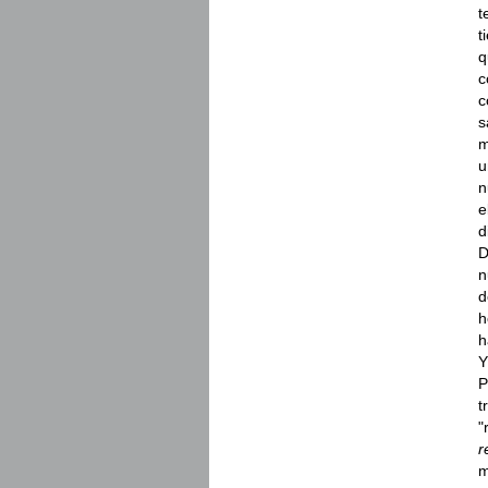
t
t
q
c
c
s
m
n
e
d
D
n
d
h
h
Y
P
t
"
r
m