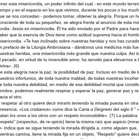
ener esta misericordia, un poder infinito del cual - en este mundo terren
iempo y en el espacio en los que vivimos, durante los pocos o los muc
ue se nos concedan - podemos tomar, obtener la alegría. Porque un 
onsciente de toda su peque­ñez, se alegra frente al anuncio de esta mis
ordia: Jesús es misericordia. Él ha sido enviado por el Padre para hac
aber que la esencia de Dios tiene como actitud suprema hacia el homb
isericordia. «Te has inclinado sobre nuestras heridas y nos has curado
un
pre­facio
de la Liturgia Ambrosiana - dándonos una medicina más fue
uestras heridas, una misericordia más grande que nuestra culpa. Así 
l pecado, en virtud de tu invencible amor, ha servido para elevarnos a l
i­vina». (6)
e esta alegría nace la paz, la posibilidad de paz. Incluso en medio de 
uestros infortu­nios, de toda nuestra maldad, de todas nuestras incohe
e toda nuestra debilidad, en me­dio de esa debilidad mortal que constit
ombre, podemos realmente respirar y esperar la paz, generar paz y r
acia el otro.
 respetar al otro quiere decir mirarlo teniendo la mirada puesta en otra
resencia. «Los cristia­nos» como dice la
Carta a Diogneto
del siglo II " 
ratan los unos a los otros con un respeto in­concebible». (7) La palabra
respeto" (
respectus
, de
re-spicio
) tiene la misma raíz que aspicio (mirad
e-
indica que se sigue teniendo la mirada dirigida a, como alguien que,
ientras camina, tiene la mirada fija en un objeto. "Res­peto" quiere deci