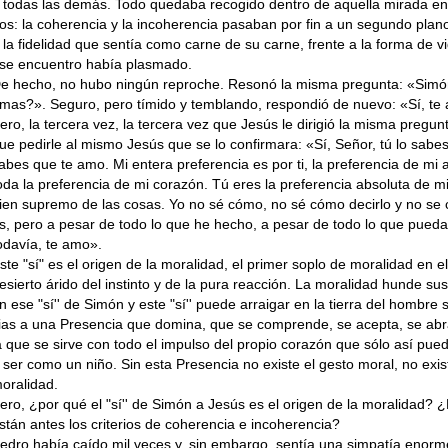
 todas las demás. Todo quedaba recogido dentro de aquella mirada ent
os: la coherencia y la incoherencia pasaban por fin a un segundo plano
 la fidelidad que sentía como carne de su carne, frente a la forma de v
se en­cuentro había plasmado.
e hecho, no hubo ningún reproche. Resonó la misma pregunta: «Sim
mas?». Seguro, pero tímido y temblando, respondió de nuevo: «Sí, te
ero, la tercera vez, la tercera vez que Jesús le dirigió la misma pregun
ue pedirle al mismo Jesús que se lo confirmara: «Sí, Señor, tú lo sabes
abes que te amo. Mi entera preferencia es por ti, la preferencia de mi 
oda la preferencia de mi corazón. Tú eres la preferencia absoluta de mi 
ien su­premo de las cosas. Yo no sé cómo, no sé cómo decirlo y no se
s, pero a pesar de todo lo que he hecho, a pesar de todo lo que pued
odavía, te amo».
ste "sí" es el origen de la moralidad, el pri­mer soplo de moralidad en el
esierto árido del instinto y de la pura reacción. La moralidad hunde sus
n ese "sí'' de Simón y este "sí'' puede arraigar en la tierra del hombre 
ias a una Presencia que domina, que se com­prende, se acepta, se abr
a que se sirve con todo el impulso del propio corazón que sólo así pue
 ser como un niño. Sin esta Presencia no existe el gesto moral, no exis
oralidad.
ero, ¿por qué el "sí'' de Simón a Jesús es el origen de la moralidad? 
stán antes los cri­terios de coherencia e incoherencia?
edro había caído mil veces y, sin embargo, sentía una simpatía enorm