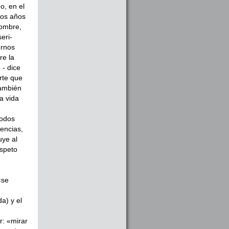
o, en el
hos años
hombre,
eri­
ernos
re la
 - dice
rte que
también
a vida
todos
rencias,
uye al
espeto
«se
a) y el
r: «mirar