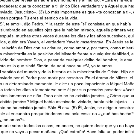
erdadera: que te conozcan a ti, único Dios verdadero y a Aquel que ha
nviado, Jesucristo». (3) Lo más importante es que «te conozcan a ti», 
men porque Tú eres el sentido de la vida.
Sí, te amo», dijo Pedro. Y la razón de este "sí' consistía en que había
islumbrado en aque­llos ojos que le habían mirado, aquella primera vez
espués, muchas otras veces durante los días y los años sucesivos, qu
ios, quién era Yaveh, el verdadero Yaveh:
misericordia
. En Jesús se le
a relación de Dios con su criatura, como amor y, por tanto, como miseri­
a misericordia es la posición del Miste­rio frente a cualquier debilidad, e
lvido del hombre: Dios, a pesar de cualquier delito del hombre, le ama.
sto es lo que sintió Simón, de aquí nace su «Sí, yo te amo».
l sentido del mundo y de la historia es la mi­sericordia de Cristo, Hijo d
nviado por el Padre para morir por nosotros. En el drama de Milosz, el
n un determinado momento, le dice un poco impaciente a Miguel Maña
ba todos los días a lamentarse ante él por sus pecados pasados: «Aca
stos lamentos de niña. Todo esto no ha existido jamás». ¿Cómo que «
xistido jamás»? Miguel había asesi­nado, violado, había sido injusto ...
sto no ha existido jamás. Sólo Él es». (5) Él, Jesús, se dirige a nosotro
ale al encuentro pregun­tándonos una sola cosa: no «¿qué has hecho?
¿me amas?».
marle sobre todas las cosas, entonces, no quiere decir que yo no hay
 que no vaya a pecar mañana. ¡Qué extraño! Hace falta un poder infini