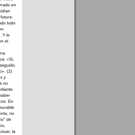
errado en
podían
futura:
tado todo
en
. Y le
en el
ima
ca: «Sí,
seguido.
o». (2)
s y
s no
ediante
 haber
cos. En
nsurable
enta, no
sí" de
os,
tuar, la