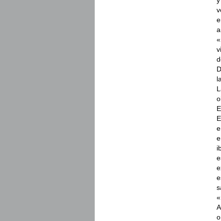
v
e
a
«
v
d
D
l
L
o
E
E
e
e
i
e
e
e
s
«
A
o