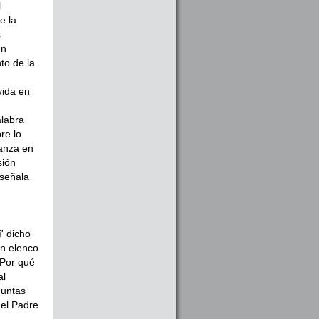
l
e la
s
un
to de la
vida en
alabra
re lo
ranza en
sión
 señala
' dicho
un elenco
¿Por qué
al
guntas
del Padre