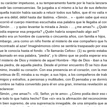
 su carácter impe­tuoso, a su temperamento fuerte por le hacía lan­zars
edir las consecuencias. Se juzgaba a sí mismo a la luz de sus defecto
quella trai­ción había sacado a relucir todos sus fallos, que él no valía 
ue era débil, débil hasta dar lástima. «Simón... » - quién sabe qué escal
ecorrió el cuerpo mientras escuchaba esa pa­labra que le llegaba al cor
Simón ... - y quiso levantar la mirada a Jesús - ... ¿me amas?». ¿Quié
odía esperar esa pregunta? ¿Quién habría sospechado algo así?
edro era un hombre de cuarenta o cincuenta años, con familia e hijos, 
mbargo, ¡era como un niño frente al misterio de ese compa­ñero que h
ncontrado al azar! Imaginémo­nos cómo se sentiría traspasado por es
ue le conocía hasta el fondo. «Te llamarás Ce­fos»: (1) su genio estaba
lasmado en esa palabra, "piedra", y lo último que se podía esperar era
l misterio de Dios y misterio de aquel Hombre - Hijo de Dios - iban a h
sa piedra, de aquella piedra. Desde el primer encuentro Él se hizo du
nimo, invadió su corazón. Con esa presencia en el corazón, con la me
ontinua de Él, miraba a su mujer, a sus hijos, a los compañeros de trab
migos y extraños, a personas y multitudes, con Él pen­saba y se dormí
ombre se había con­vertido para él en una gran, inmensa revelación a
sclarecer.
Simón, ¿me amas?». «Sí, Señor, yo te amo». ¿Cómo podía decir eso
e todo lo que había hecho? Ese «sí» era la afirmación del re­conocimie
n bien supremo, de una supre­macía innegable, de una simpatía que ar