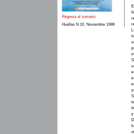
E
f
Regresa al sumario
r
r
Huellas N.10, Noviembre 1998
L
h
o
p
m
S
c
e
e
e
y
S
t
t
y
D
h
v