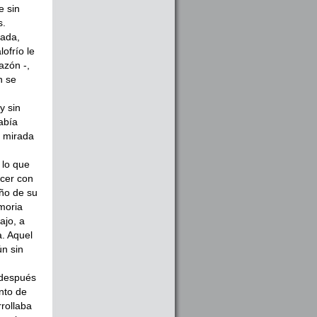
e sin
s.
nada,
ofrío le
azón -,
n se
y sin
abía
a mirada
 lo que
acer con
eño de su
moria
ajo, a
a. Aquel
ún sin
 después
nto de
rollaba