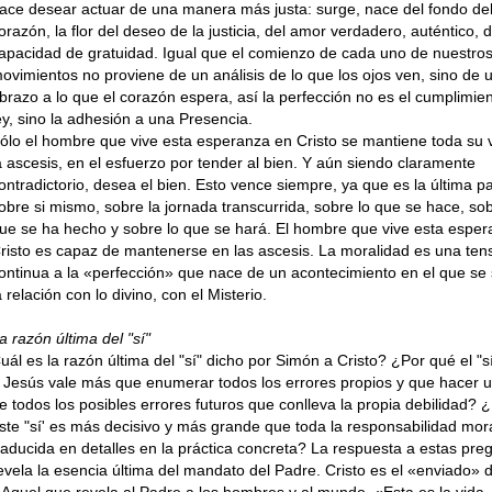
ace desear actuar de una manera más justa: surge, nace del fondo de
orazón, la flor del deseo de la justicia, del amor verdadero, au­téntico, d
apacidad de gratuidad. Igual que el comienzo de cada uno de nuestro
ovimien­tos no proviene de un análisis de lo que los ojos ven, sino de 
brazo a lo que el corazón es­pera, así la perfección no es el cumplimien
ey, sino la adhesión a una Presencia.
ólo el hombre que vive esta esperanza en Cristo se mantiene toda su 
a ascesis, en el esfuerzo por tender al bien. Y aún siendo cla­ramente
ontradictorio, desea el bien. Esto vence siempre, ya que es la última p
obre si mismo, sobre la jornada transcurrida, sobre lo que se hace, sob
ue se ha hecho y sobre lo que se hará. El hombre que vive esta espe
risto es capaz de mantenerse en las ascesis. La moralidad es una ten
ontinua a la «per­fección» que nace de un acontecimiento en el que se
a relación con lo divino, con el Misterio.
a razón última del "sí"
uál es la razón última del "sí" dicho por Simón a Cristo? ¿Por qué el "sí
 Jesús vale más que enumerar todos los errores propios y que hacer 
e todos los posibles errores futuros que conlleva la propia debilidad? 
ste "sí' es más decisivo y más grande que toda la responsabilidad mor
raducida en detalles en la práctica concreta? La respuesta a estas pre
evela la esencia última del mandato del Padre. Cristo es el «enviado» 
 Aquel que revela al Padre a los hombres y al mundo. «Esta es la vida