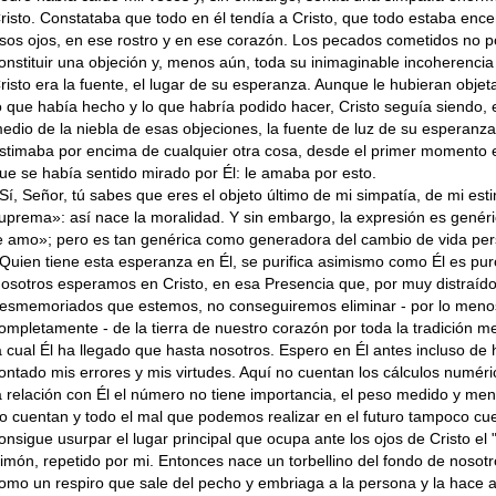
risto. Consta­taba que todo en él tendía a Cristo, que todo estaba enc
sos ojos, en ese rostro y en ese corazón. Los pecados cometidos no 
onstituir una objeción y, menos aún, toda su inimaginable incoherencia 
risto era la fuente, el lugar de su esperanza. Aunque le hu­bieran obje
o que había hecho y lo que habría podido hacer, Cristo seguía siendo, 
edio de la niebla de esas objeciones, la fuente de luz de su esperanza
stimaba por encima de cualquier otra cosa, desde el primer momento 
ue se había sentido mirado por Él: le amaba por esto.
Sí, Señor, tú sabes que eres el objeto último de mi simpatía, de mi est
uprema»: así nace la moralidad. Y sin embargo, la expresión es genéri
e amo»; pero es tan genérica como generadora del cambio de vida per
Quien tiene esta esperanza en Él, se purifica asimismo como Él es pur
osotros espe­ramos en Cristo, en esa Presencia que, por muy distraído
esmemoriados que estemos, no conseguiremos eliminar - por lo meno
om­pletamente - de la tierra de nuestro corazón por toda la tradición m
a cual Él ha llegado que hasta nosotros. Espero en Él antes incluso de
ontado mis errores y mis virtudes. Aquí no cuentan los cálculos numéri
a rela­ción con Él el número no tiene importancia, el peso medido y me
o cuentan y todo el mal que podemos realizar en el futuro tampoco cu
onsigue usurpar el lugar principal que ocupa ante los ojos de Cristo el "
i­món, repetido por mi. Entonces nace un torbe­llino del fondo de nosotr
omo un respiro que sale del pecho y embriaga a la persona y la hace ac