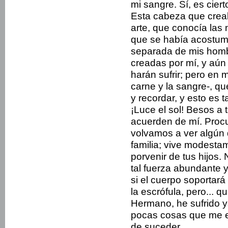
mi sangre. Sí, es ciert
Esta cabeza que creaba
arte, que conocía las 
que se había acostumb
separada de mis hom
creadas por mí, y aú
harán sufrir; pero en
carne y la sangre-, qu
y recordar, y esto es 
¡Luce el sol! Besos a 
acuerden de mí. Procu
volvamos a ver algún 
familia; vive modestam
porvenir de tus hijos
tal fuerza abundante y
si el cuerpo soportar
la escrófula, pero... q
Hermano, he sufrido ya
pocas cosas que me 
de suceder.