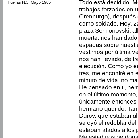
Todo está decidido. 
Huellas N.3, Mayo 1985
trabajos forzados en u
Orenburgo), después d
como soldado. Hoy, 22
plaza Semionovski; al
muerte; nos han dado a
espadas sobre nuestr
vestirnos por última 
nos han llevado, de tre
ejecución. Como yo er
tres, me encontré en
minuto de vida, no má
He pensado en ti, her
en el último momento,
únicamente entonces 
hermano querido. Tam
Durov, que estaban al 
se oyó el redoblar del
estaban atados a los 
Majestad nos perdona