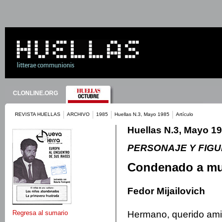
CLONLINE.ORG
REVISTA HUELLAS
ARCHIVO
1985
Huellas N.3, Mayo 1985
Artículo
Huellas N.3, Mayo 1
PERSONAJE Y FIG
Condenado a mu
Fedor Mijailovich
Hermano, querido ami
Regresa al sumario