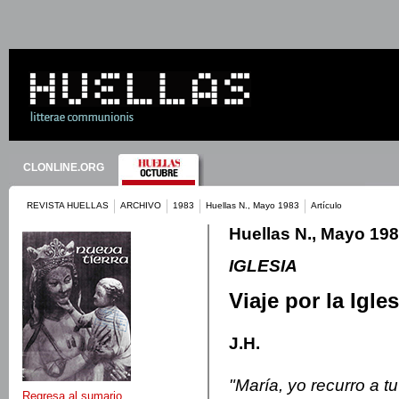
CLONLINE.ORG
REVISTA HUELLAS
ARCHIVO
1983
Huellas N., Mayo 1983
Artículo
Huellas N., Mayo 19
IGLESIA
Viaje por la Igles
J.H.
"María, yo recurro a t
Regresa al sumario