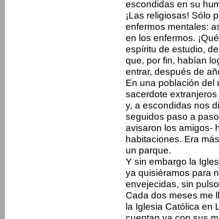
escondidas en su humi
¡Las religiosas! Sólo p
enfermos mentales: as
en los enfer­mos. ¡Qu
espíritu de estudio, d
que, por fin, habían l
entrar, después de añ
En una población del
sacerdote extranjero
y, a escondidas nos 
seguidos paso a paso p
avisaron los amigos- 
habitaciones. Era más
un parque.
Y sin embargo la Igles
ya quisiéramos para 
envejecidas, sin pulso,
Cada dos meses me ll
la Iglesia Católica en
cuentan ya con sus má