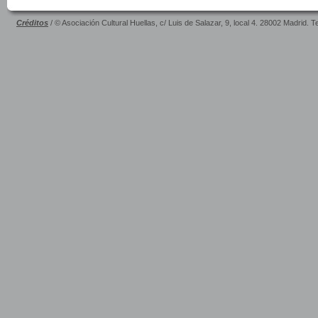
Créditos
/ © Asociación Cultural Huellas, c/ Luis de Salazar, 9, local 4. 28002 Madrid. 