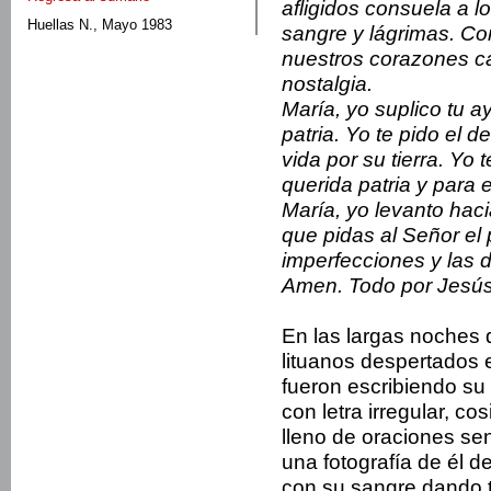
afligidos consuela a l
Huellas N., Mayo 1983
sangre y lágrimas. Co
nuestros corazones ca
nostalgia.
María, yo suplico tu 
patria. Yo te pido el
vida por su tierra. Yo
querida patria y para 
María, yo levanto hac
que pidas al Señor el
imperfecciones y las 
Amen. Todo por Jesús,
En las largas noches
lituanos despertados 
fueron escribiendo su 
con letra irregular, co
lleno de oracio­nes s
una fotografía de él d
con su sangre dando t