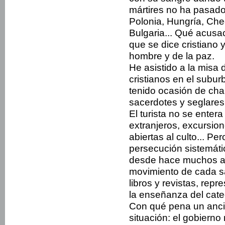
mártires no ha pasado
Polonia, Hungría, Che
Bulga­ria... Qué acusa
que se dice cristiano 
hombre y de la paz.
He asistido a la misa
cristia­nos en el subu
tenido ocasión de char
sacerdotes y seglares
El turista no se enter
extran­jeros, excursion
abiertas al cul­to... P
persecución sistemáti
desde hace muchos año
movimiento de cada sa
libros y revistas, rep
la enseñanza del cate
Con qué pena un anci
situación: el gobierno 