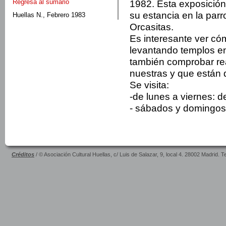
Regresa al sumario
1982. Esta exposición
su estancia en la par
Huellas N., Febrero 1983
Orcasitas.
Es interesante ver có
levantando tem­plos en
también comprobar real
nuestras y que están 
Se visita:
-de lunes a viernes: d
- sábados y domingos:
Créditos
/ © Asociación Cultural Huellas, c/ Luis de Salazar, 9, local 4. 28002 Madrid. 