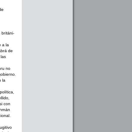
de
británi­
 a la
abrá de
 las
hru no
gobierno.
 la
líti­ca,
lido,
si con
rahmán
ional.
giti­vo