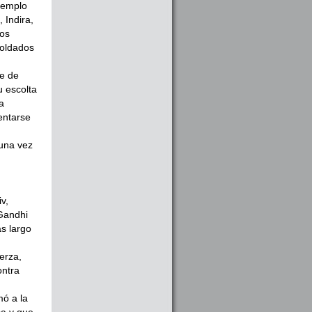
templo
 Indira,
tos
 soldados
re de
u escolta
a
entarse
 una vez
v,
Gandhi
s largo
erza,
ontra
mó a la
sa y que