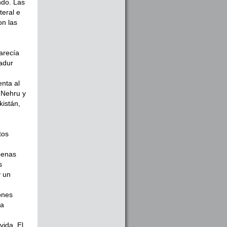
ando. Las
e­ral e
on las
arecía
hadur
nta al
e Nehru y
kistán,
tos
penas
s
y un
ones
la
i­da. El