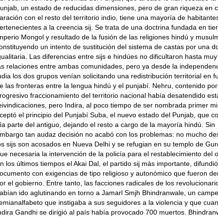
unjab, un estado de reducidas di­mensiones, pero de gran riqueza en 
aración con el resto del territorio indio, tiene una mayoría de habitante
ertene­cientes a la creencia sij. Se trata de una doctrina fundada en ti
mperio Mongol y resultado de la fusión de las re­ligiones hindú y musu
onstituyen­do un intento de sustitución del sistema de castas por una d
gualitaria. Las di­ferencias entre sijs e hindúes no dificulta­ron hasta muy
as relaciones entre ambas comunidades, pero ya desde la in­dependenc
ndia los dos grupos ve­nían solicitando una redistribución terri­torial en 
e las fronteras entre la lengua hindú y el punjabí. Nehru, con­tenido por
rogresivo fraccionamiento del territorio nacional había desatendido est
eivindicaciones, pero Indira, al poco tiempo de ser nombrada primer min
ceptó el principio del Punjabí Suba, el nuevo estado del Punjab, que 
ía parte del antiguo, dejando el resto a cargo de la mayoría hindú. Sin
mbargo tan audaz decisión no acabó con los pro­blemas: no mucho de
os sijs son acosados en Nueva Delhi y se refugian en su templo de Gu
ue necesaria la intervención de la policía para el resta­blecimiento del 
n los últimos tiempos el Akai Dal, el partido sij más importante, difundi
ocumento con exigencias de tipo religioso y autonómico que fueron d
or el gobierno. En­tre tanto, las facciones radicales de los re­volucionari
abían ido aglutinando en torno a Jamarl Smjh Bhindranwale, un camp
emianalfabeto que instigaba a sus seguidores a la violencia y que cua
ndira Gandhi se dirigió al país había provocado 700 muertos. Bhindran