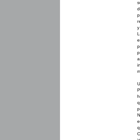
s
d
p
r
y
L
e
p
p
a
i
m
U
P
h
q
p
N
e
q
C
i