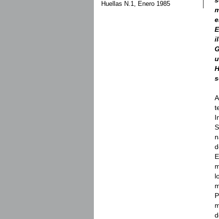
Huellas N.1, Enero 1985
m
e
E
i
G
u
H
s
A
t
I
S
n
d
E
m
l
m
P
m
d