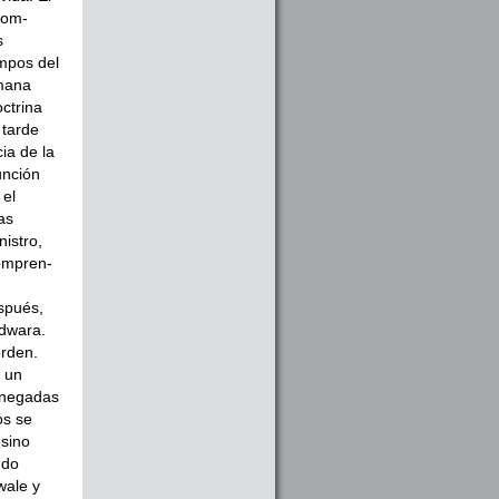
com­
s
empos del
lmana
octrina
 tarde
ia de la
función
 el
as
istro,
compren­
spués,
rdwara.
orden.
ó un
enegadas
os se
esino
ndo
wale y