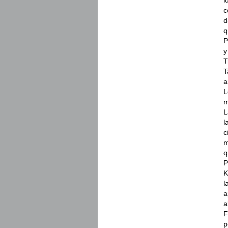
c
d
q
P
y
T
T
a
L
m
L
l
c
m
q
P
K
l
a
a
F
p