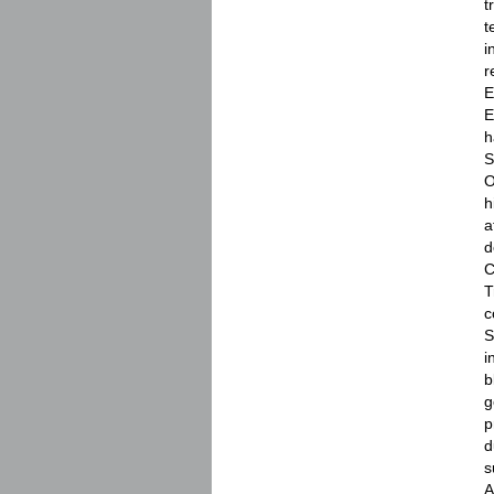
t
t
i
r
E
E
h
S
O
h
a
d
C
T
c
S
i
b
g
p
d
s
A