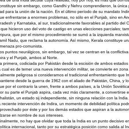
onstituye sin embargo, como Gandhi y Nehru comprendieron, la única p
ad para la unión de la nación. En el último período de su mandato Indir
ue enfrentarse a enormes problemas, no sólo en el Punjab, sino en A
radesh y Karnataka, al sur, tradicional­mente favorables al partido del
 que hicieron uso del voto de castigo en unas elecciones parciales; ta
ri­pura, que por el mismo procedimiento se sumó a la izquierda marxist
amil Nadu, que reclama la autonomía. Así mismo, Kerala constituye un
menaza pro-comunista.
os puntos neurálgicos, sin embargo, tal vez se centran en la conflictiv
ira y el Punjab, ambos al Norte.
a primera, codiciada por Pakistán desde la escisión de ambos estados 
a cual es de temer una nueva interven­ción militar, se convierte en zona
ialmente peligrosa si consideramos el tra­dicional enfrentamiento que I
antie­ne desde la guerra de 1962 con el aliado de Pakistán, China, y lo
ue por el contrario la unen, frente a ambos países, a la Unión Soviética
or su parte el Punjab aspira, cada vez más claramente, a convertirse 
halis­tán, un estado sij independiente, sin nin­guna relación con la India
a re­ciente intervención de Indira, un momen­to de debilidad política pod
pro­vechado por éste y por los demás esta­dos que aspiran a la autono
l­zarse en nombre de sus intereses.
inalmente, no hay que olvidar que toda la India es un punto decisivo en
olíti­ca internacional, tanto por su estratégica posición como salida al In