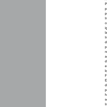
P
p
p
I
c
i
l
I
d
p
r
a
d
e
l
F
E
d
p
h
s
I