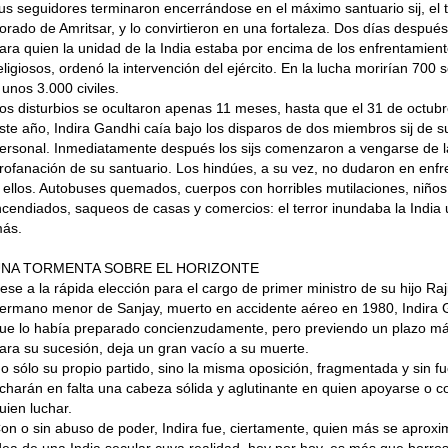
us seguidores terminaron encerrándose en el máximo santuario sij, el 
o­rado de Amritsar, y lo convirtieron en una fortaleza. Dos días después,
ara quien la unidad de la India estaba por en­cima de los enfrentamien
eligiosos, or­denó la intervención del ejército. En la lucha morirían 700
 unos 3.000 civiles.
os disturbios se ocultaron apenas 11 meses, hasta que el 31 de octub
ste año, Indira Gandhi caía bajo los disparos de dos miembros sij de s
ersonal. Inmediatamente después los sijs comenza­ron a vengarse de l
rofanación de su santuario. Los hindúes, a su vez, no duda­ron en enfr
 ellos. Autobuses quemados, cuerpos con horribles mutilacio­nes, niños
ncendiados, saqueos de casas y comercios: el terror inundaba la India
ás.
NA TORMENTA SOBRE EL HORIZONTE
ese a la rápida elección para el cargo de primer ministro de su hijo Raji
ermano menor de Sanjay, muerto en acci­dente aéreo en 1980, Indira 
ue lo había preparado concienzudamente, pero previendo un plazo má
ara su sucesión, deja un gran vacío a su muerte.
o sólo su propio partido, sino la mis­ma oposición, fragmentada y sin fu
charán en falta una cabeza sólida y aglutinante en quien apoyarse o c
uien luchar.
on o sin abuso de poder, Indira fue, ciertamente, quien más se aproxi
dea de una India secular cuya realidad, hoy por hoy, es más que borro