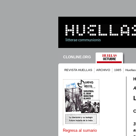
CLONLINE.ORG
REVISTA HUELLAS
ARCHIVO
1985
Huellas
H
C
3
a
Regresa al sumario
s