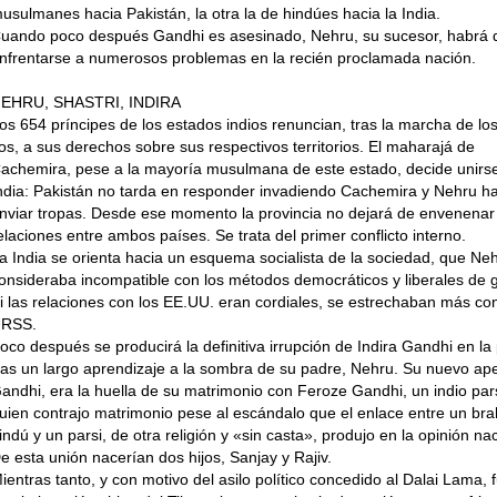
usulma­nes hacia Pakistán, la otra la de hindúes hacia la India.
uando poco después Gandhi es asesi­nado, Nehru, su sucesor, habrá 
nfrentarse a numerosos problemas en la re­cién proclamada nación.
EHRU, SHASTRI, INDIRA
os 654 príncipes de los estados indios renuncian, tras la marcha de los 
os, a sus derechos sobre sus respectivos territorios. El maharajá de
achemira, pese a la mayoría musulmana de este esta­do, decide unirse
ndia: Pakistán no tarda en responder invadiendo Cachemira y Nehru h
nviar tropas. Desde ese momento la provincia no dejará de enve­nenar
elaciones entre ambos países. Se trata del primer conflicto inter­no.
a India se orienta hacia un esquema so­cialista de la sociedad, que Ne
on­sideraba incompatible con los métodos democráticos y liberales de 
i las relaciones con los EE.UU. eran cordia­les, se estrechaban más con
RSS.
oco después se producirá la definitiva irrupción de Indira Gandhi en la po
ras un largo aprendizaje a la sombra de su padre, Nehru. Su nuevo apel
andhi, era la huella de su matrimonio con Feroze Gandhi, un indio par
uien contrajo matrimonio pese al escán­dalo que el enlace entre un b
in­dú y un parsi, de otra religión y «sin casta», produjo en la opinión nac
e esta unión nacerían dos hijos, Sanjay y Rajiv.
ientras tanto, y con motivo del asilo político concedido al Dalai Lama, fu