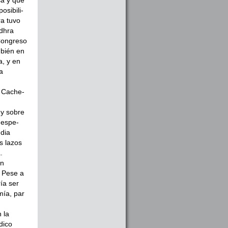
osibili­
a tu­vo
ndhra
 Congreso
mbién en
a, y en
a
a Cache­
y so­bre
 espe­
ndia
s lazos
.
en
. Pese a
ría ser
mía, par
 la
dico