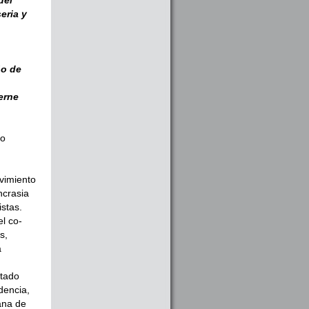
eria y
ño de
erne
co
vimien­to
ncrasia
istas.
el co­
s,
a
stado
dencia,
vana de