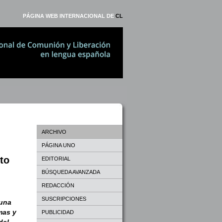
PÁGINA WEB INTERNACIONAL DE
CL
ARCHIVO
PÁGINA UNO
rto
EDITORIAL
BÚSQUEDA AVANZADA
REDACCIÓN
SUSCRIPCIONES
 una
mas y
PUBLICIDAD
del