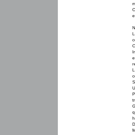
m
C
e
N
L
c
C
I
e
r
L
c
S
U
P
t
G
q
h
D
M