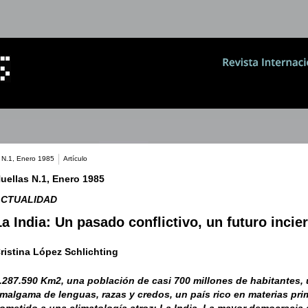
 N.1, Enero 1985
Artículo
uellas N.1, Enero 1985
ACTUALIDAD
La India: Un pasado conflictivo, un futuro incie
ristina López Schlichting
.287.590 Km2, una población de casi 700 millones de habitantes,
malgama de lenguas, razas y credos, un país rico en materias pri
ometido a una climatología atroz: La India. La mayor democracia 