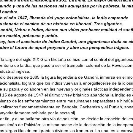
undo y una de las naciones más aquejadas por la pobreza, la mis
l hambre.
n el año 1947, liberada del yugo colonialista, la India emprende
lusionada el camino de su historia en libertad. Tres gigantes,
andhi, Nehru e Indira, dieron sus vidas por hacer realidad el sue
na nación, próspera y unida.
oy, tras el asesinato de Indira Gandhi, una gigantesca duda se ci
obre el futuro de aquel proyecto y abre una perspectiva trágica.
 lo largo del siglo XIX Gran Bretaña se hizo con el control del gigantes
erritorio de la día, que pasó a ser el trampolín colonial de la Revolución
ndustrial inglesa.
ólo después de 1885 la figura legen­daria de Gandhi, inmersa en el mo
acionalista, logrará que los indios vuelvan a enorgullecerse de la idiosi
e su patria y colaboren en las nuevas y originales tácticas independent
l 15 de agosto de 1947 el último virrey británico abandona la India: es 
ienzo de los enfrentamientos entre musulmanes separatistas e hindúe
ocaliza­dos fundamentalmente en Bengala, Cache­mira y el Punjab, zon
ayoritariamente poblada por la secta sij.
or fin, y al no hallarse otra vía de so­lución, se decide la creación del e
usulmán de Pakistán: la misma noche de la declaración de la indepen
os largas filas de emigrantes dividen las fron­teras. La una, es la cara