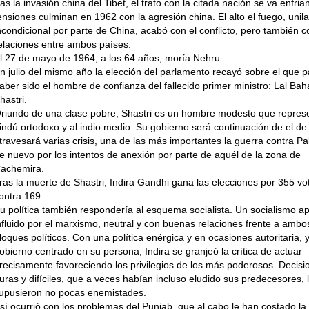
ras la invasión china del Tibet, el tra­to con la citada nación se va enfri
ensiones culminan en 1962 con la agresión china. El alto el fuego, unilat
ncondicional por parte de China, acabó con el conflicto, pero también c
elaciones entre ambos países.
l 27 de mayo de 1964, a los 64 años, mo­ría Nehru.
n julio del mismo año la elección del parlamento recayó sobre el que p
aber sido el hombre de confianza del fa­llecido primer ministro: Lal Ba
hastri.
riundo de una clase pobre, Shastri es un hombre modesto que represe
in­dú ortodoxo y al indio medio. Su gobier­no será continuación de el d
travesará varias crisis, una de las más importantes la guerra contra Pa
e nuevo por los intentos de anexión por parte de aquél de la zona de
achemira.
ras la muerte de Shastri, Indira Gandhi gana las elecciones por 355 vo
ontra 169.
u política también respondería al esquema socialista. Un socialismo a
nfluido por el marxismo, neutral y con buenas relaciones frente a ambo
loques políticos. Con una política enérgica y en ocasiones autoritaria, 
obierno centrado en su persona, Indira se granjeó la crítica de actuar
recisamente favore­ciendo los privilegios de los más podero­sos. Decisi
uras y difíciles, que a veces habían incluso eludido sus predece­sores, 
upusieron no pocas enemistades.
sí ocurrió con los problemas del Punjab, que al cabo le han costado la v