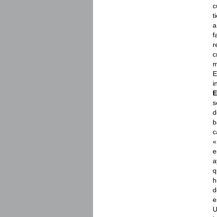
c
t
a
f
r
c
m
E
i
E
s
d
b
c
«
e
a
q
h
d
e
U