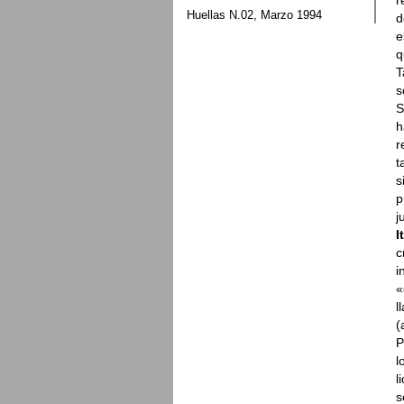
r
Huellas N.02, Marzo 1994
d
e
q
T
s
S
h
r
t
s
p
j
I
c
i
«
l
(
P
l
l
s