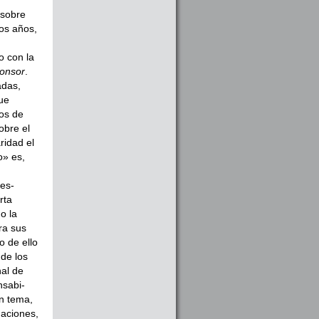
 sobre
os años,
o con la
onsor
.
adas,
ue
dos de
obre el
ridad el
o» es,
des­
­ta
o la
ra sus
o de ello
de los
nal de
nsabi­
un tema,
daciones,