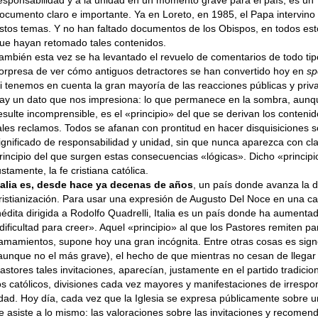
esponsabilidad y a la unidad en un momento grave para el país, es un
ocumento claro e importante. Ya en Loreto, en 1985, el Papa intervino
stos temas. Y no han faltado documentos de los Obispos, en todos est
ue hayan retomado tales contenidos.
ambién esta vez se ha levanta­do el revuelo de comentarios de todo tip
orpresa de ver cómo antiguos detractores se han convertido hoy en
sp
i tenemos en cuenta la gran mayoría de las reacciones públicas y priv
ay un dato que nos impresiona: lo que permanece en la sombra, aunq
esulte incompren­sible, es el «principio» del que se derivan los conteni
ales reclamos. Todos se afanan con prontitud en hacer disquisiciones s
ignificado de responsabi­lidad y unidad, sin que nunca apa­rezca con cla
rincipio del que surgen estas consecuencias «lógicas». Dicho «principi
ustamente, la fe cristiana católica.
talia es, desde hace ya decenas de años
, un país donde avanza la 
ristianización. Para usar una expre­sión de Augusto Del Noce en una car
nédita dirigida a Rodolfo Quadre­lli, Italia es un país donde ha aumen­tad
dificultad para creer». Aquel «principio» al que los Pastores remi­ten pa
lamamientos, supone hoy una gran incógnita. Entre otras cosas es sign
aunque no el más grave), el hecho de que mientras no cesan de llegar 
astores tales invitaciones, aparecían, justa­mente en el partido tradicio
os católicos, divisiones cada vez mayo­res y manifestaciones de irrespo
idad. Hoy día, cada vez que la Iglesia se expresa públicamente sobre 
e asiste a lo mismo: las valora­ciones sobre las invitaciones y recomen