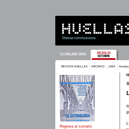
CLONLINE.ORG
REVISTA HUELLAS
ARCHIVO
1994
Huellas
H
I
g
L
Regresa al sumario