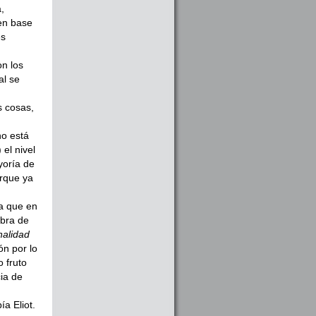
,
 en base
es
on los
al se
s cosas,
no está
 el nivel
yoría de
orque ya
a que en
obra de
nalidad
ón por lo
 fruto
ia de
a Eliot.