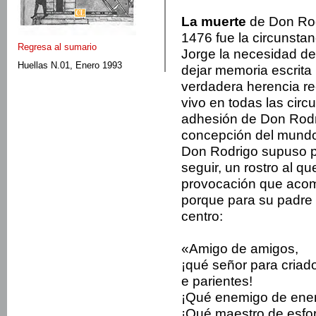
La muerte
de Don Rod
1476 fue la circunstan
Regresa al sumario
Jorge la necesidad de
Huellas N.01, Enero 1993
dejar memoria escrita
verdadera herencia rec
vivo en todas las circ
adhesión de Don Rodri
concepción del mundo,
Don Rodrigo supuso p
seguir, un rostro al q
provocación que acom
porque para su padre l
centro:
«Amigo de amigos,
¡qué señor para criad
e parientes!
¡Qué enemigo de ene
¡Qué maestro de esfor