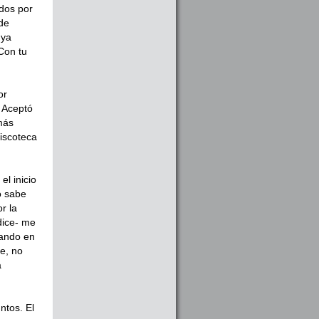
dos por
de
 ya
Con tu
or
. Aceptó
emás
discoteca
el inicio
o sabe
r la
dice- me
sando en
e, no
a
ntos. El