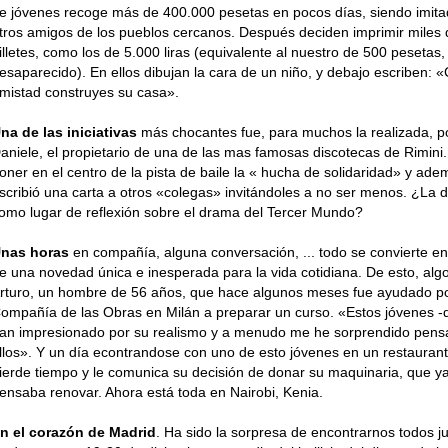
e jóvenes recoge más de 400.000 pesetas en pocos días, siendo imita­
tros amigos de los pueblos cercanos. Después deciden imprimir miles 
illetes, como los de 5.000 liras (equivalente al nuestro de 500 pesetas,
esaparecido). En ellos dibujan la cara de un niño, y debajo escriben: «
mistad constru­yes su casa».
na de las iniciativas
más cho­cantes fue, para muchos la realizada, p
aniele, el propietario de una de las mas famosas discotecas de Rimi­ni
oner en el centro de la pista de baile la « hucha de solidari­dad» y ad
scribió una carta a otros «colegas» invitándoles a no ser menos. ¿La 
omo lugar de reflexión sobre el drama del Tercer Mundo?
nas horas
en compañía, alguna conversación, ... todo se convierte en 
e una novedad única e inesperada para la vida cotidiana. De esto, alg
rturo, un hombre de 56 años, que hace algunos meses fue ayudado po
ompañía de las Obras en Milán a preparar un curso. «Estos jóvenes -
an impre­sionado por su realismo y a menudo me he sorprendido pen
llos». Y un día econtrandose con uno de esto jóvenes en un restauran­t
ierde tiempo y le comunica su decisión de donar su maquinaria, que y
ensaba renovar. Ahora está toda en Nairobi, Kenia.
n el corazón de Madrid
. Ha sido la sorpresa de encontrarnos todos ju