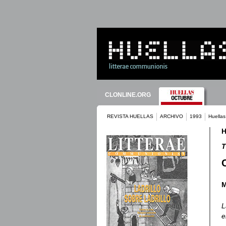
CLONLINE.ORG
REVISTA HUELLAS
ARCHIVO
1993
Huellas
H
T
M
L
e