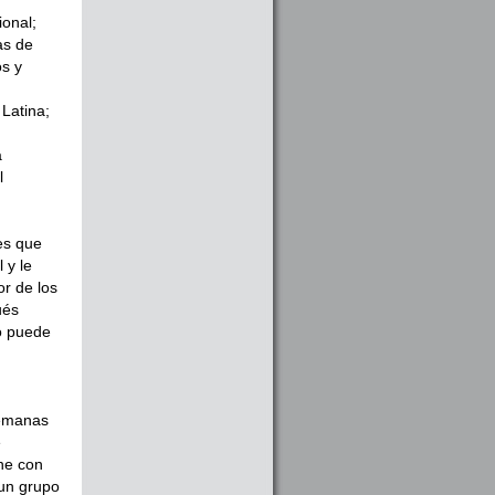
ional;
as de
os y
Latina;
a
l
les que
 y le
or de los
ués
o puede
semanas
e
ene con
 un grupo