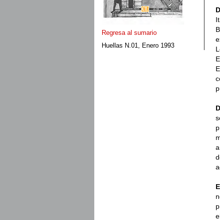
D
I
B
Regresa al sumario
e
Huellas N.01, Enero 1993
L
E
E
c
p
D
s
p
m
a
d
a
E
n
p
e