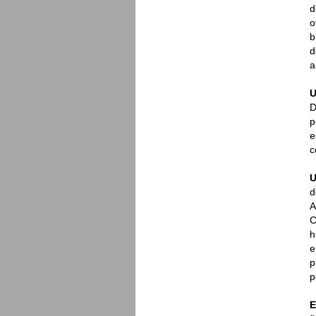
d
o
b
d
a
U
D
p
e
c
U
d
A
C
h
e
p
p
E