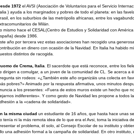
esde 1972
el AVSI (Asociación de Voluntarios para el Servicio Inter­nac
talia ) ayuda a los margi­nados y pobres de todo el planeta: en las favel
rasil, en los suburbios de las metrópolis africa­nas, entre los vagabund
xtraco­munitarios de Milán.
o mismo hace el CESAL(Centro de Estudios y Solidaridad con Amé­rica 
spaña) desde 1986.
ste año por tercera vez estas asociaciones han recogido una gene­ros
ontribución en dinero con oca­sión de la Navidad. En Italia ha habido mi
uestos distintos de raco­gida.
uomo de Crema, Italia
. El sacerdote que está reconoce, entre los fie
e dirigen a comulgar, a un joven de la comunidad de CL. Se acerca a él
regunta sin rode­os: «¿También este año organizáis una colecta en fav
ás pobres?» Animado por la respuesta afirmativa, unos minutos desp
nuncia a los presentes: «Fuera de estos muros existe un hecho que n
ejarnos indiferentes». Y como gesto de Navidad les propone a todos la
dhesión a la «cadena de solidaridad».
n la misma ciudad
un estudiante de 16 años, que hasta hace unas 
o tenía ni la más remota idea de lo que era el Avsi, toma la iniciativa d
resentar el problema, él solo, al Consejo Escolar de su ins­tituto y obti
llo una adhe­sión formal a la campaña de solidaridad. En otro instituto,