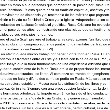
957 cuando el padre Romano Scalfi se asentaba en Milán y comenzab
eunir en torno a sí a personas que compartían su pasión por Rusia. Per
usia “cristiana”. Y esto quiere decir su tradición espiritual, ascética y te
l movimiento de disidencia y el testimonio de los mártires que pagaron 
risión o la vida su fidelidad a Cristo y a la Iglesia. Adaptándose a los c
roducidos en la situación eclesial y política, Rusia Cristiana ha evoluc
on el paso de los años, demostrando una elasticidad que da testimonio
alidez de sus principios fundantes.
ero el padre Scalfi prefiere el trabajo a las celebraciones (un libro que
oda su obra, un congreso sobre los puntos fundamentales del trabajo r
 una audiencia con Benedicto XVI).
 en efecto queda mucho trabajo por hacer. Sobre todo en Rusia. Cuan
brieron las fronteras entre el Este y el Oeste con la caída de la URSS, 
calfi intuyó que la tarea fundamental de una experiencia cristiana que 
yudar al crecimiento de la fe en Rusia era la de proporcionar los instr
ducativos adecuados: los libros. Al comienzo se trataba de ejemplares
mpresos en Italia y difundidos como se podía en Rusia. Más tarde se e
na estructura estable en Moscú para la distribución de los libros y su
ublicación in situ. Siempre con una preocupación fundamental: la de im
os hermanos ortodoxos. El ímpetu ecuménico ha sido el hilo conductor 
rimeros cincuenta años de Rusia Cristiana, y quiere seguir siéndolo.
n 2004 la presencia en Moscú da un salto cualitativo: se abre, en la cé
alle Pokrovka, un local que es a la vez librería, centro cultural, sala de