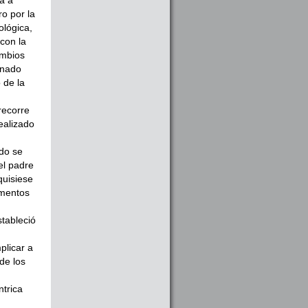
a a
o por la
ológica,
con la
ambios
ionado
 de la
 recorre
ealizado
do se
el padre
quisiese
umentos
stableció
plicar a
de los
ntrica