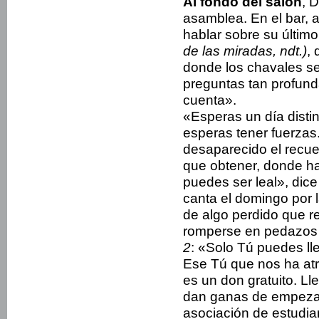
Al fondo del salón
, 
asamblea. En el bar, 
hablar sobre su último
de las miradas, ndt.)
,
donde los chavales se 
preguntas tan profund
cuenta».
«Esperas un día distin
esperas tener fuerzas.
desaparecido el recue
que obtener, donde ha
puedes ser leal», dic
canta el domingo por l
de algo perdido que 
romperse en pedazos c
2
: «Solo Tú puedes ll
Ese Tú que nos ha atr
es un don gratuito. Ll
dan ganas de empezar
asociación de estudian