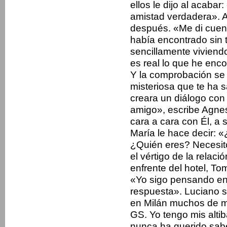
ellos le dijo al acaba
amistad verdadera». 
después. «Me di cuent
había encontrado sin 
sencillamente vivien
es real lo que he enco
Y la comprobación se
misteriosa que te ha s
creara un diálogo con
amigo», escribe Agnes
cara a cara con Él, a
María le hace decir:
¿Quién eres? Necesit
el vértigo de la relaci
enfrente del hotel, To
«Yo sigo pensando en 
respuesta». Luciano s
en Milán muchos de m
GS. Yo tengo mis alti
nunca ha querido sab