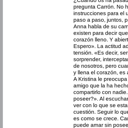
¿Cuándo os ha pasado
pregunta Carrón. No 
instrucciones para el 
paso a paso, juntos, 
Anna habla de su c
existen para decir qu
corazón lleno. Y abie
Espero». La actitud a
tensión. «Es decir, se
sorprender, intercept
de nosotros, pero cu
y llena el corazón, es
A Kristina le preocup
amigo que la ha hecho
compartirlo con nadi
poseer?». Al escuchar
ver con lo que se est
cuestión. Seguir lo qu
es como se crece. Car
puede amar sin posee