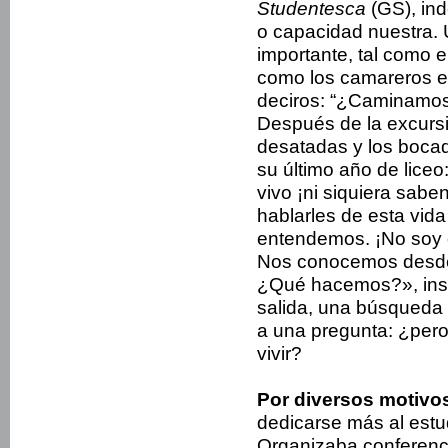
Studentesca
(GS), in
o capacidad nuestra.
importante, tal como e
como los camareros en
deciros: “¿Caminamos
Después de la excursi
desatadas y los bocad
su último año de lice
vivo ¡ni siquiera sabe
hablarles de esta vid
entendemos. ¡No soy 
Nos conocemos desde 
¿Qué hacemos?», insis
salida, una búsqueda i
a una pregunta: ¿per
vivir?
Por diversos motivos
dedicarse más al estu
Organizaba conferenci