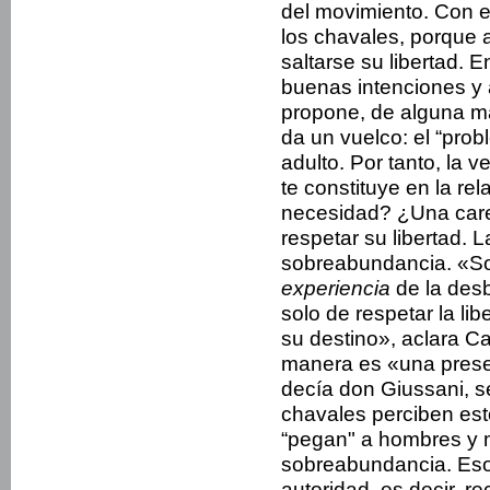
del movimiento. Con e
los chavales, porque 
saltarse su libertad. 
buenas intenciones y 
propone, de alguna ma
da un vuelco: el “prob
adulto. Por tanto, la 
te constituye en la re
necesidad? ¿Una care
respetar su libertad. L
sobreabundancia. «S
experiencia
de la desb
solo de respetar la li
su destino», aclara Ca
manera es «una prese
decía don Giussani, s
chavales perciben es
“pegan" a hombres y m
sobreabundancia. Eso 
autoridad, es decir, 