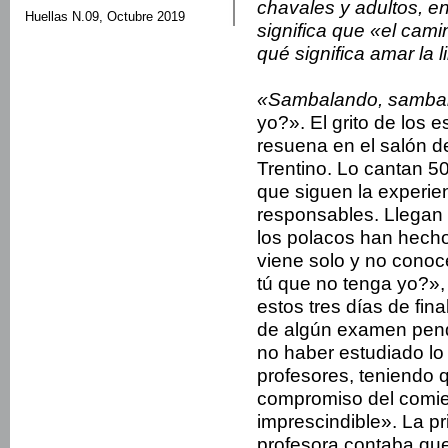
chavales y adultos, e
Huellas N.09, Octubre 2019
significa que «el cami
qué significa amar la l
«Sambalando, samba
yo?». El grito de los 
resuena en el salón de
Trentino. Lo cantan 50
que siguen la experie
responsables. Llegan 
los polacos han hech
viene solo y no conoc
tú que no tenga yo?», r
estos tres días de fina
de algún examen pendi
no haber estudiado lo 
profesores, teniendo 
compromiso del comie
imprescindible». La p
profesora contaba que