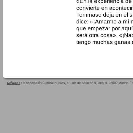
«En la experiencia de
convierte en aconteci
Tommaso deja en el su
dice: «¡Amarme a mí 
que empezar por aquí 
será otra cosa». «¡Na
tengo muchas ganas d
Créditos
/ © Asociación Cultural Huellas, c/ Luis de Salazar, 9, local 4. 28002 Madrid. 