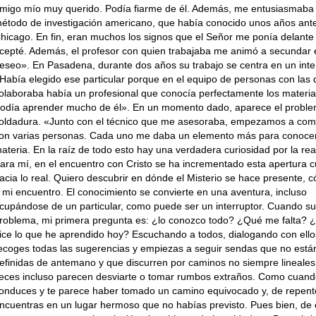
migo mío muy querido. Podía fiarme de él. Además, me entusiasmaba 
étodo de investigación americano, que había conocido unos años ant
hicago. En fin, eran muchos los signos que el Señor me ponía delante
cepté. Además, el profesor con quien trabajaba me animó a secundar 
eseo». En Pasadena, durante dos años su trabajo se centra en un inter
Había elegido ese particular porque en el equipo de personas con las
olaboraba había un profesional que conocía perfectamente los materia
odía aprender mucho de él». En un momento dado, aparece el proble
oldadura. «Junto con el técnico que me asesoraba, empezamos a com
on varias personas. Cada uno me daba un elemento más para conocer
ateria. En la raíz de todo esto hay una verdadera curiosidad por la rea
ara mí, en el encuentro con Cristo se ha incrementado esta apertura c
acia lo real. Quiero descubrir en dónde el Misterio se hace presente, 
 mi encuentro. El conocimiento se convierte en una aventura, incluso
cupándose de un particular, como puede ser un interruptor. Cuando s
roblema, mi primera pregunta es: ¿lo conozco todo? ¿Qué me falta?
ice lo que he aprendido hoy? Escuchando a todos, dialogando con ello
ecoges todas las sugerencias y empiezas a seguir sendas que no está
efinidas de antemano y que discurren por caminos no siempre lineales
eces incluso parecen desviarte o tomar rumbos extraños. Como cuan
onduces y te parece haber tomado un camino equivocado y, de repente
ncuentras en un lugar hermoso que no habías previsto. Pues bien, de 