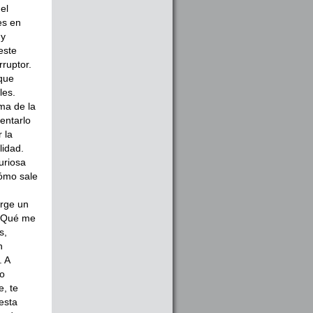
el
es en
 y
este
ruptor.
 que
les.
ma de la
entarlo
 la
lidad.
uriosa
cómo sale
urge un
 ¿Qué me
s,
n
. A
do
, te
esta