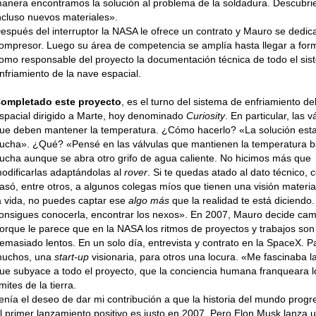
anera encontramos la solución al problema de la soldadura. Descubr
ncluso nuevos materiales».
espués del interruptor la NASA le ofrece un contrato y Mauro se dedica
ompresor. Luego su área de competencia se amplía hasta llegar a for
omo responsable del proyecto la documentación técnica de todo el si
nfriamiento de la nave espacial.
ompletado este proyecto
, es el turno del sistema de enfriamiento de
spacial dirigido a Marte, hoy denominado
Curiosity
. En particular, las v
ue deben mantener la temperatura. ¿Cómo hacerlo? «La solución esta
ucha». ¿Qué? «Pensé en las válvulas que mantienen la temperatura ba
ucha aunque se abra otro grifo de agua caliente. No hicimos más que
odificarlas adaptándolas al
rover
. Si te quedas atado al dato técnico, 
asó, entre otros, a algunos colegas míos que tienen una visión materia
a vida, no puedes captar ese
algo más
que la realidad te está diciendo
onsigues conocerla, encontrar los nexos». En 2007, Mauro decide cam
orque le parece que en la NASA los ritmos de proyectos y trabajos son
emasiado lentos. En un solo día, entrevista y contrato en la SpaceX. P
uchos, una
start-up
visionaria, para otros una locura. «Me fascinaba l
ue subyace a todo el proyecto, que la conciencia humana franqueara l
ímites de la tierra.
enía el deseo de dar mi contribución a que la historia del mundo progr
l primer lanzamiento positivo es justo en 2007. Pero Elon Musk lanza 