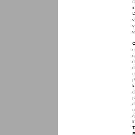
m
i
D
c
c
e
C
e
q
d
d
m
p
l
c
p
d
m
q
l
T
E