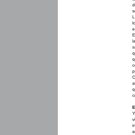
d
s
L
l
e
E
l
s
q
q
c
p
C
a
q
c
E
Y
v
i
a