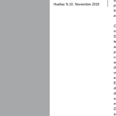
Huellas N.10, Noviembre 2018
p
l
e
C
m
D
l
a
p
c
a
d
v
e
E
d
d
s
m
D
a