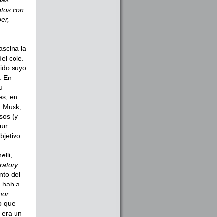
ntos con
er,
ascina la
el cole.
cido suyo
. En
u
es, en
n Musk,
sos (y
uir
bjetivo
lli,
ratory
nto del
s había
or
o que
 era un