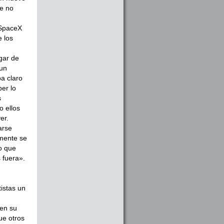
te no
 SpaceX
 los
ugar de
 un
ba claro
er lo
s
 ellos
er.
arse
amente se
o que
 fuera».
istas un
den su
ue otros