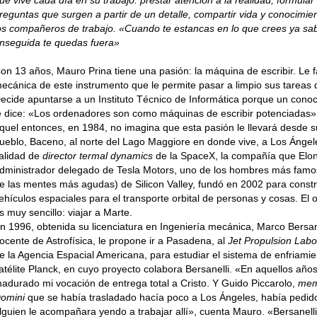
reguntas que surgen a partir de un detalle, compartir vida y conocimie
os compañeros de trabajo. «Cuando te estancas en lo que crees ya sab
nseguida te quedas fuera»
on 13 años, Mauro Prina tiene una pasión: la máquina de escribir. Le f
ecánica de este instrumento que le permite pasar a limpio sus tareas d
ecide apuntarse a un Instituto Técnico de Informática porque un cono
e dice: «Los ordenadores son como máquinas de escribir potenciadas»
quel entonces, en 1984, no imagina que esta pasión le llevará desde s
ueblo, Baceno, al norte del Lago Maggiore en donde vive, a Los Ángel
alidad de
director termal dynamics
de la SpaceX, la compañía que Elo
dministrador delegado de Tesla Motors, uno de los hombres más famo
e las mentes más agudas) de Silicon Valley, fundó en 2002 para constr
ehículos espaciales para el transporte orbital de personas y cosas. El o
s muy sencillo: viajar a Marte.
n 1996, obtenida su licenciatura en Ingeniería mecánica, Marco Bersane
ocente de Astrofísica, le propone ir a Pasadena, al
Jet Propulsion Labo
e la Agencia Espacial Americana, para estudiar el sistema de enfriamie
atélite Planck, en cuyo proyecto colabora Bersanelli. «En aquellos año
adurado mi vocación de entrega total a Cristo. Y Guido Piccarolo,
mem
omini
que se había trasladado hacía poco a Los Ángeles, había pedid
lguien le acompañara yendo a trabajar allí», cuenta Mauro. «Bersanelli