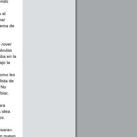
iendo
 al
mar
stema de
l
rover
álvulas
ba en la
jo la
como les
lista de
. No
biar,
ara
a idea
os
esara».
un nuevo