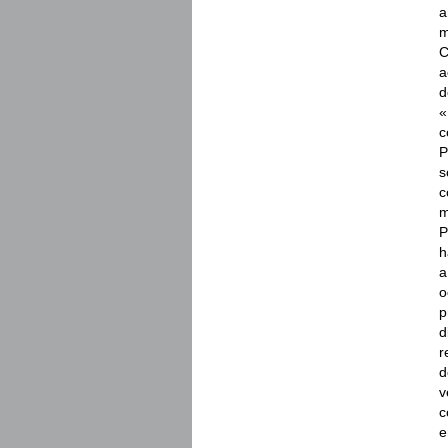
a
m
C
a
d
«
c
P
s
c
m
P
h
a
o
p
d
r
d
v
c
e