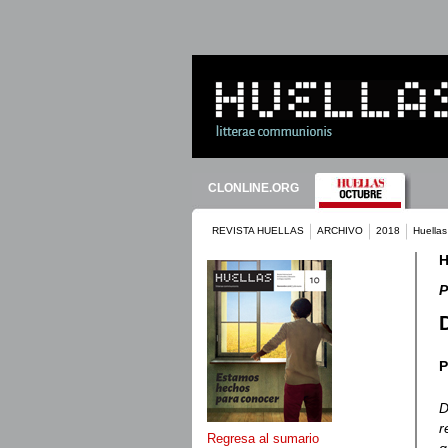
CLONLINE.ORG
REVISTA HUELLAS
ARCHIVO
2018
Huella
H
P
P
D
r
Regresa al sumario
q