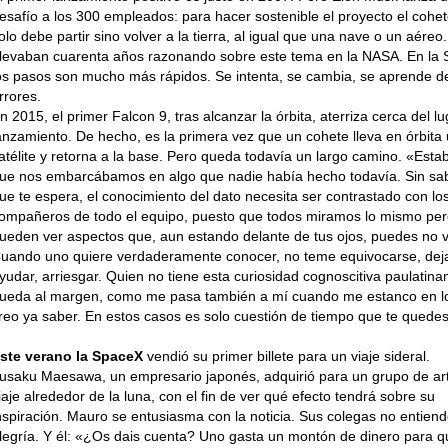
esafío a los 300 empleados: para hacer sostenible el proyecto el cohe
olo debe partir sino volver a la tierra, al igual que una nave o un aéreo.
levaban cuarenta años razonando sobre este tema en la NASA. En la
os pasos son mucho más rápidos. Se intenta, se cambia, se aprende de
rrores.
n 2015, el primer Falcon 9, tras alcanzar la órbita, aterriza cerca del l
anzamiento. De hecho, es la primera vez que un cohete lleva en órbita
atélite y retorna a la base. Pero queda todavía un largo camino. «Esta
ue nos embarcábamos en algo que nadie había hecho todavía. Sin sab
ue te espera, el conocimiento del dato necesita ser contrastado con lo
ompañeros de todo el equipo, puesto que todos miramos lo mismo pero
ueden ver aspectos que, aun estando delante de tus ojos, puedes no v
uando uno quiere verdaderamente conocer, no teme equivocarse, dej
yudar, arriesgar. Quien no tiene esta curiosidad cognoscitiva paulatin
ueda al margen, como me pasa también a mí cuando me estanco en l
reo ya saber. En estos casos es solo cuestión de tiempo que te quedes
ste verano la SpaceX
vendió su primer billete para un viaje sideral.
usaku Maesawa, un empresario japonés, adquirió para un grupo de art
iaje alrededor de la luna, con el fin de ver qué efecto tendrá sobre su
nspiración. Mauro se entusiasma con la noticia. Sus colegas no entien
legría. Y él: «¿Os dais cuenta? Uno gasta un montón de dinero para q