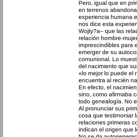
Pero, igual que en pr
en terrenos abandona
experiencia humana e
nos dice esta experie
Wojty?a– que las relac
relación hombre-mujer
imprescindibles para e
emerger de su autoconc
comunional. Lo muestra
del nacimiento que sug
«lo mejor lo puede el 
encuentra al recién n
En efecto, el nacimien
sino, como afirmaba c
todo genealogía. No es
Al pronunciar sus prim
cosa que testimoniar 
relaciones primeras c
indican el origen que l
No se da autogenerac